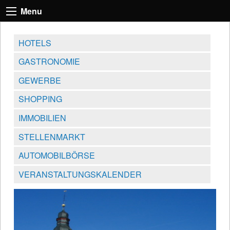
Menu
HOTELS
GASTRONOMIE
GEWERBE
SHOPPING
IMMOBILIEN
STELLENMARKT
AUTOMOBILBÖRSE
VERANSTALTUNGSKALENDER