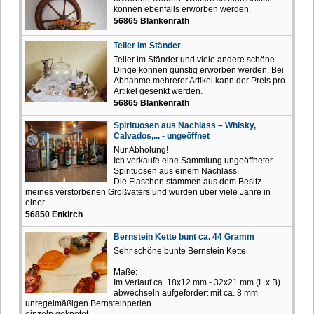
können ebenfalls erworben werden.
56865 Blankenrath
Teller im Ständer
Teller im Ständer und viele andere schöne
Dinge können günstig erworben werden. Bei
Abnahme mehrerer Artikel kann der Preis pro
Artikel gesenkt werden.
56865 Blankenrath
Spirituosen aus Nachlass – Whisky,
Calvados,... - ungeöffnet
Nur Abholung!
Ich verkaufe eine Sammlung ungeöffneter
Spirituosen aus einem Nachlass.
Die Flaschen stammen aus dem Besitz
meines verstorbenen Großvaters und wurden über viele Jahre in
einer...
56850 Enkirch
Bernstein Kette bunt ca. 44 Gramm
Sehr schöne bunte Bernstein Kette
Maße:
Im Verlauf ca. 18x12 mm - 32x21 mm (L x B)
abwechseln aufgefordert mit ca. 8 mm
unregelmäßigen Bernsteinperlen
einzeln geknotet