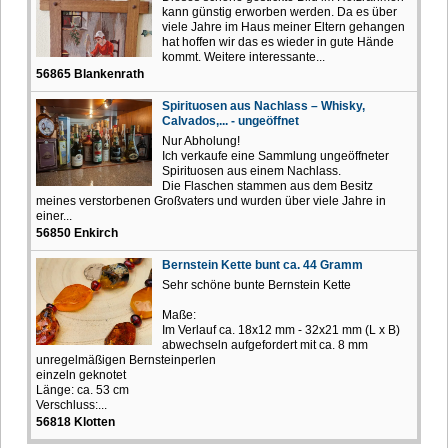
kann günstig erworben werden. Da es über
viele Jahre im Haus meiner Eltern gehangen
hat hoffen wir das es wieder in gute Hände
kommt. Weitere interessante...
56865 Blankenrath
Spirituosen aus Nachlass – Whisky,
Calvados,... - ungeöffnet
Nur Abholung!
Ich verkaufe eine Sammlung ungeöffneter
Spirituosen aus einem Nachlass.
Die Flaschen stammen aus dem Besitz
meines verstorbenen Großvaters und wurden über viele Jahre in
einer...
56850 Enkirch
Bernstein Kette bunt ca. 44 Gramm
Sehr schöne bunte Bernstein Kette
Maße:
Im Verlauf ca. 18x12 mm - 32x21 mm (L x B)
abwechseln aufgefordert mit ca. 8 mm
unregelmäßigen Bernsteinperlen
einzeln geknotet
Länge: ca. 53 cm
Verschluss:...
56818 Klotten