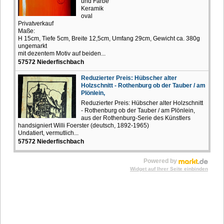
und Farbe
Keramik
oval
Privatverkauf
Maße:
H 15cm, Tiefe 5cm, Breite 12,5cm, Umfang 29cm, Gewicht ca. 380g
ungemarkt
mit dezentem Motiv auf beiden...
57572 Niederfischbach
Reduzierter Preis: Hübscher alter
Holzschnitt - Rothenburg ob der Tauber / am
Plönlein,
Reduzierter Preis: Hübscher alter Holzschnitt
- Rothenburg ob der Tauber / am Plönlein,
aus der Rothenburg-Serie des Künstlers
handsigniert Willi Foerster (deutsch, 1892-1965)
Undatiert, vermutlich...
57572 Niederfischbach
Powered by
Widget auf Ihrer Seite einbinden