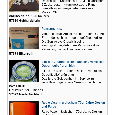
Untertassen, Kaffeetassen, 2 Milchkännchen,
2 Zuckerdosen, kaum gebraucht, Rand
dunkelblau mit vergoldeter Innekante
Marke TCM
abzuholen in 57520 Kausen
57580 Gebhardshain
Pampers neu.
Verkaufe neue Artikel,Pampers, siehe Größe.
Es handelt sich um neue ungeöffnete Artikel.
Die Seni Active Classic ist eine
atmungsaktive, dehnbare Pants für aktive
Personen, die bei Inkontinenz einen...
57578 Elkenroth
2 tiefe + 2 flache Teller - Design „ Versailles
Quadrifoglio“ grün blau
2 tiefe + 2 flache Teller - Design „ Versailles
Quadrifoglio“ grün blau
Das ist die Gelegenheit Ihr Service zu
vervollständigen-diese Serie wird nicht mehr
hergestellt!
Hersteller Pier 1 Imports...
57572 Niederfischbach
Retro Vase in typischem 70er Jahre Design
und Farbe
Retro Vase in typischem 70er Jahre Design