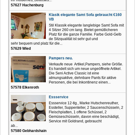
57627 Hachenburg
Klasik elegante Samt Sofa gebraucht €160
VB
Stil Klassik elegante langlebige Samt Sofa mit
4 Sitzer 260 cm lang. Bietet gemütlicheren
Platz für die ganze Familie. Farbe Gold-Gelb
de Sitzqualität ist sehr gut und
sehr bequem und platz für die...
57629 Wied
Pampers neu.
Verkaufe neue Artikel,Pampers, siehe Größe.
Es handelt sich um neue ungeöffnete Artikel.
Die Seni Active Classic ist eine
atmungsaktive, dehnbare Pants für aktive
Personen, die bei Inkontinenz einen...
57578 Elkenroth
Essservice
Essservice 12-tlg., Marke Hutschenreuther,
Essteller, Suppenteller, 2 Saucenschüsseln, 2
Fleischplatten, 1 offene Schüssel, 2
Gemüseschüsseln, davon eine beschädigt,
Service mit Goldrand, gebraucht
ab...
57580 Gebhardshain