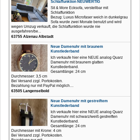
Schlaffunktion NEUWERTIG
Sit & More Ecksofa, verstellbar mit
Schlaffunktion
Bezug: Luxus Microfaser weich in dunkelgrau
Sofa wurde zwei Monate benutzt und wird
wegen Umzug verkauft, die Schlaffunktion wurde nie
ausgefahren/be...
63755 Alzenau Albstadt
Neue Damenuhr mit braunem
Kunstlederband
Ich verkaufe hier eine NEUE analog Quarz
Damenuhr mit braunem glatten
Kunstlederband.
Gesamtlänge: 24 cm
Durchmesser: 3,5 cm
Bei Versand zzgl. Portokosten.
Bezahlung nur mit PayPal möglich....
63505 Langenselbold
Neue Damenuhr mit gestreiftem
Kunstlederband
Ich verkaufe hier eine NEUE analog Quarz
Damenuhr mit schwarz/weiß gestreiften
Kunstlederband.
Gesamtlänge: 24 cm
Durchmesser mit Krone: 4 cm
Bei Versand zzgl. Portokosten.
Bezahlung nur mit...