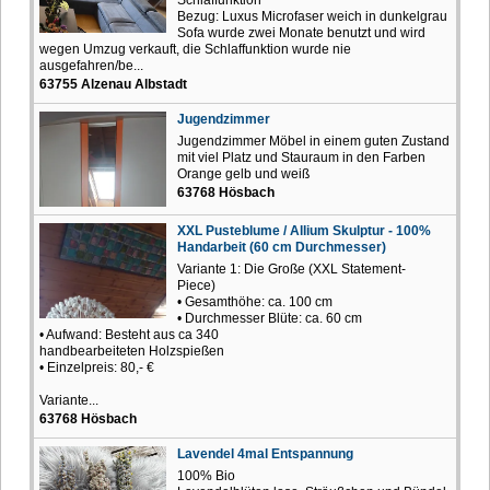
Bezug: Luxus Microfaser weich in dunkelgrau
Sofa wurde zwei Monate benutzt und wird
wegen Umzug verkauft, die Schlaffunktion wurde nie
ausgefahren/be...
63755 Alzenau Albstadt
Jugendzimmer
Jugendzimmer Möbel in einem guten Zustand
mit viel Platz und Stauraum in den Farben
Orange gelb und weiß
63768 Hösbach
XXL Pusteblume / Allium Skulptur - 100%
Handarbeit (60 cm Durchmesser)
Variante 1: Die Große (XXL Statement-
Piece)
• Gesamthöhe: ca. 100 cm
• Durchmesser Blüte: ca. 60 cm
• Aufwand: Besteht aus ca 340
handbearbeiteten Holzspießen
• Einzelpreis: 80,- €
Variante...
63768 Hösbach
Lavendel 4mal Entspannung
100% Bio