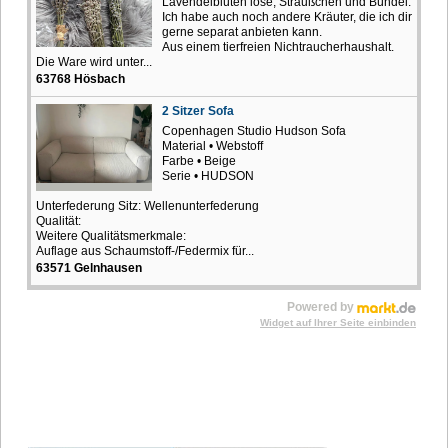
Lavendelblüten lose, Sträußchen und Bündel.
Ich habe auch noch andere Kräuter, die ich dir
gerne separat anbieten kann.
Aus einem tierfreien Nichtraucherhaushalt.
Die Ware wird unter...
63768 Hösbach
2 Sitzer Sofa
Copenhagen Studio Hudson Sofa
Material • Webstoff
Farbe • Beige
Serie • HUDSON
Unterfederung Sitz: Wellenunterfederung
Qualität:
Weitere Qualitätsmerkmale:
Auflage aus Schaumstoff-/Federmix für...
63571 Gelnhausen
Powered by
Widget auf Ihrer Seite einbinden