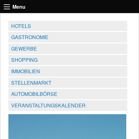
Menu
HOTELS
GASTRONOMIE
GEWERBE
SHOPPING
IMMOBILIEN
STELLENMARKT
AUTOMOBILBÖRSE
VERANSTALTUNGSKALENDER