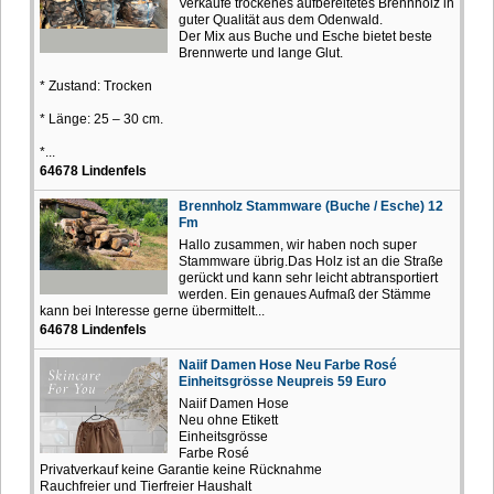
Verkaufe trockenes aufbereitetes Brennholz in
guter Qualität aus dem Odenwald.
Der Mix aus Buche und Esche bietet beste
Brennwerte und lange Glut.
* Zustand: Trocken
* Länge: 25 – 30 cm.
*...
64678 Lindenfels
Brennholz Stammware (Buche / Esche) 12
Fm
Hallo zusammen, wir haben noch super
Stammware übrig.Das Holz ist an die Straße
gerückt und kann sehr leicht abtransportiert
werden. Ein genaues Aufmaß der Stämme
kann bei Interesse gerne übermittelt...
64678 Lindenfels
Naiif Damen Hose Neu Farbe Rosé
Einheitsgrösse Neupreis 59 Euro
Naiif Damen Hose
Neu ohne Etikett
Einheitsgrösse
Farbe Rosé
Privatverkauf keine Garantie keine Rücknahme
Rauchfreier und Tierfreier Haushalt