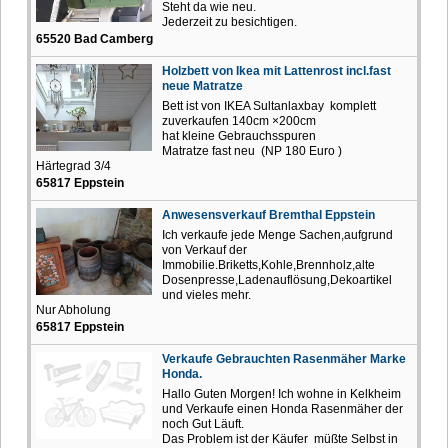
Steht da wie neu.
Jederzeit zu besichtigen.
65520 Bad Camberg
Holzbett von Ikea mit Lattenrost incl.fast
neue Matratze
Bett ist von IKEA Sultanlaxbay komplett
zuverkaufen 140cm ×200cm
hat kleine Gebrauchsspuren
Matratze fast neu (NP 180 Euro )
Härtegrad 3/4
65817 Eppstein
Anwesensverkauf Bremthal Eppstein
Ich verkaufe jede Menge Sachen,aufgrund
von Verkauf der
Immobilie.Briketts,Kohle,Brennholz,alte
Dosenpresse,Ladenauflösung,Dekoartikel
und vieles mehr.
Nur Abholung
65817 Eppstein
Verkaufe Gebrauchten Rasenmäher Marke
Honda.
Hallo Guten Morgen! Ich wohne in Kelkheim
und Verkaufe einen Honda Rasenmäher der
noch Gut Läuft.
Das Problem ist der Käufer müßte Selbst in