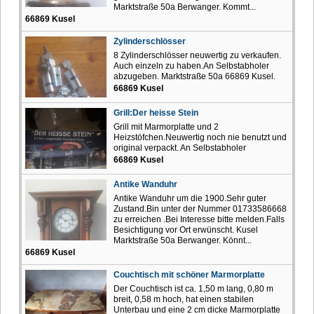
Marktstraße 50a Berwanger. Kommt...
66869 Kusel
Zylinderschlösser
8 Zylinderschlösser neuwertig zu verkaufen.
Auch einzeln zu haben.An Selbstabholer
abzugeben. Marktstraße 50a 66869 Kusel.
66869 Kusel
Grill:Der heisse Stein
Grill mit Marmorplatte und 2
Heizstöfchen.Neuwertig noch nie benutzt und
original verpackt. An Selbstabholer
66869 Kusel
Antike Wanduhr
Antike Wanduhr um die 1900.Sehr guter
Zustand.Bin unter der Nummer 01733586668
zu erreichen .Bei Interesse bitte melden.Falls
Besichtigung vor Ort erwünscht. Kusel
Marktstraße 50a Berwanger. Könnt...
66869 Kusel
Couchtisch mit schöner Marmorplatte
Der Couchtisch ist ca. 1,50 m lang, 0,80 m
breit, 0,58 m hoch, hat einen stabilen
Unterbau und eine 2 cm dicke Marmorplatte