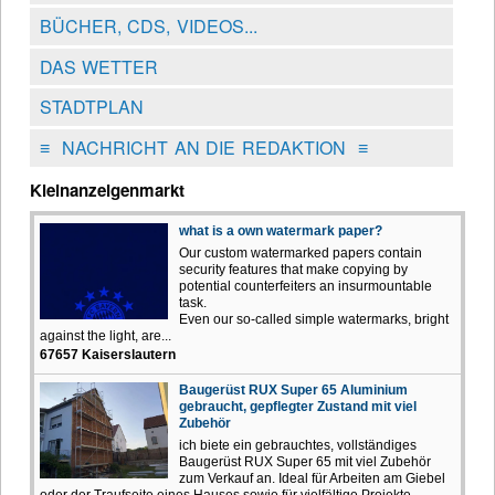
BÜCHER, CDS, VIDEOS...
DAS WETTER
STADTPLAN
≡
NACHRICHT AN DIE REDAKTION
≡
Kleinanzeigenmarkt
what is a own watermark paper?
Our custom watermarked papers contain
security features that make copying by
potential counterfeiters an insurmountable
task.
Even our so-called simple watermarks, bright
against the light, are...
67657 Kaiserslautern
Baugerüst RUX Super 65 Aluminium
gebraucht, gepflegter Zustand mit viel
Zubehör
ich biete ein gebrauchtes, vollständiges
Baugerüst RUX Super 65 mit viel Zubehör
zum Verkauf an. Ideal für Arbeiten am Giebel
oder der Traufseite eines Hauses sowie für vielfältige Projekte.