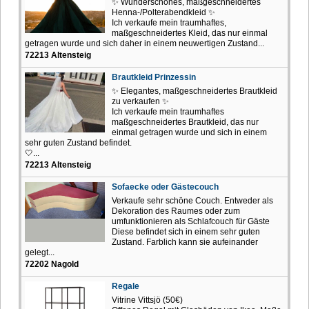
✨ Wunderschönes, maßgeschneidertes
Henna-/Polterabendkleid ✨
Ich verkaufe mein traumhaftes,
maßgeschneidertes Kleid, das nur einmal
getragen wurde und sich daher in einem neuwertigen Zustand...
72213 Altensteig
Brautkleid Prinzessin
✨ Elegantes, maßgeschneidertes Brautkleid
zu verkaufen ✨
Ich verkaufe mein traumhaftes
maßgeschneidertes Brautkleid, das nur
einmal getragen wurde und sich in einem
sehr guten Zustand befindet.
🤍...
72213 Altensteig
Sofaecke oder Gästecouch
Verkaufe sehr schöne Couch. Entweder als
Dekoration des Raumes oder zum
umfunktionieren als Schlafcouch für Gäste
Diese befindet sich in einem sehr guten
Zustand. Farblich kann sie aufeinander
gelegt...
72202 Nagold
Regale
Vitrine Vittsjö (50€)