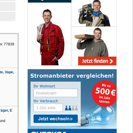
er. 77839
te, Vape,
räger, E
 und