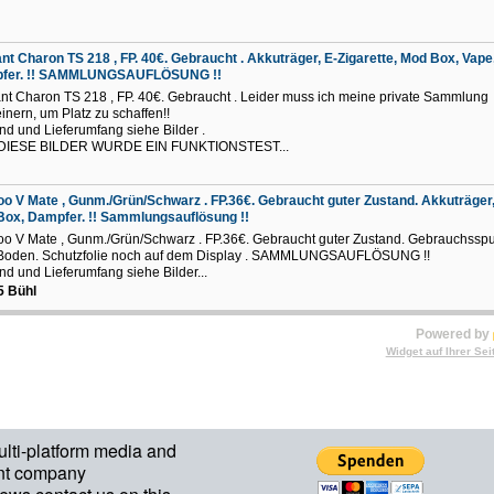
t Charon TS 218 , FP. 40€. Gebraucht . Akkuträger, E-Zigarette, Mod Box, Vape
fer. !! SAMMLUNGSAUFLÖSUNG !!
t Charon TS 218 , FP. 40€. Gebraucht . Leider muss ich meine private Sammlung
einern, um Platz zu schaffen!!
nd und Lieferumfang siehe Bilder .
DIESE BILDER WURDE EIN FUNKTIONSTEST...
o V Mate , Gunm./Grün/Schwarz . FP.36€. Gebraucht guter Zustand. Akkuträger,
ox, Dampfer. !! Sammlungsauflösung !!
o V Mate , Gunm./Grün/Schwarz . FP.36€. Gebraucht guter Zustand. Gebrauchsspu
Boden. Schutzfolie noch auf dem Display . SAMMLUNGSAUFLÖSUNG !!
nd und Lieferumfang siehe Bilder...
5 Bühl
Powered by
Widget auf Ihrer Sei
ulti-platform media and
nt company