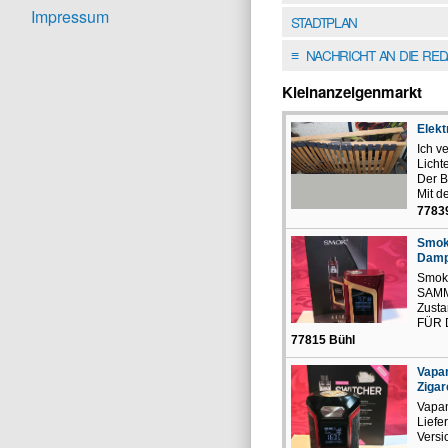
Impressum
STADTPLAN
NACHRICHT AN DIE RE
≡
Kleinanzeigenmarkt
Elekt
Ich v
Lich
Der B
Mit d
7783
Smok 
Dampf
Smok 
SAM
Zusta
FÜR 
77815 Bühl
Vapan
Ziga
Vapan
Liefe
Versi