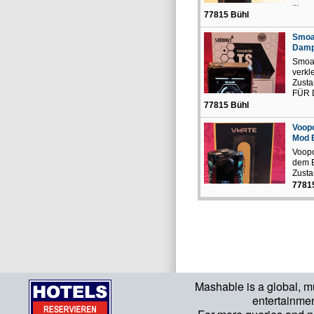
...
77815 Bühl
Smoan
Damp
Smoan
verkl
Zusta
FÜR 
77815 Bühl
Voopo
Mod B
Voopo
dem 
Zusta
7781
Mashable is a global, m
entertainme