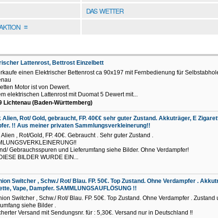
DAS WETTER
DAKTION
≡
rischer Lattenrost, Bettrost Einzelbett
erkaufe einen Elektrischer Bettenrost ca 90x197 mit Fernbedienung für Selbstabhol
tenau
etten Motor ist von Dewert.
em elektrischen Lattenrost mit Duomat 5 Dewert mit...
9 Lichtenau (Baden-Württemberg)
Alien, Rot/ Gold, gebraucht, FP. 40€€ sehr guter Zustand. Akkuträger, E Zigaret
er. !! Aus meiner privaten Sammlungsverkleinerung!!
Alien , Rot/Gold, FP. 40€. Gebraucht . Sehr guter Zustand .
MLUNGSVERKLEINERUNG!!
nd/ Gebrauchsspuren und Lieferumfang siehe Bilder. Ohne Verdampfer!
DIESE BILDER WURDE EIN...
ion Switcher , Schw./ Rot/ Blau. FP. 50€. Top Zustand. Ohne Verdampfer . Akkut
rette, Vape, Dampfer. SAMMLUNGSAUFLÖSUNG !!
ion Switcher , Schw./ Rot/ Blau. FP. 50€. Top Zustand. Ohne Verdampfer . Zustand
rumfang siehe Bilder .
cherter Versand mit Sendungsnr. für : 5,30€. Versand nur in Deutschland !!