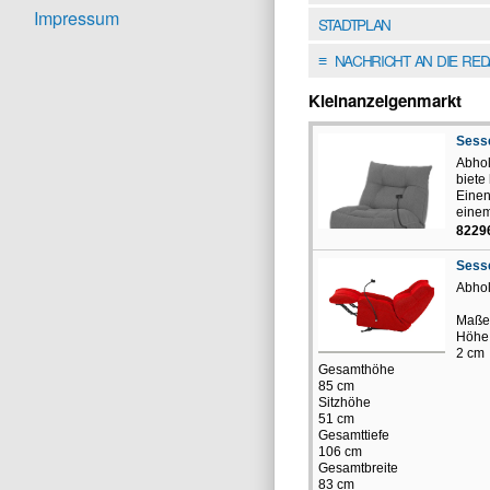
Impressum
STADTPLAN
NACHRICHT AN DIE RE
≡
Kleinanzeigenmarkt
Sesse
Abhol
biete
Einen
einem
8229
Sesse
Abhol
Maße
Höhe 
2 cm
Gesamthöhe
85 cm
Sitzhöhe
51 cm
Gesamttiefe
106 cm
Gesamtbreite
83 cm