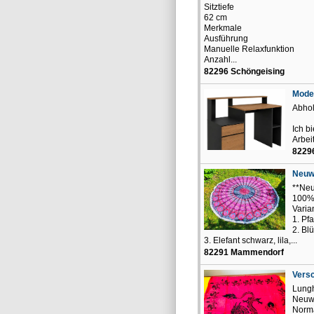
Sitztiefe
62 cm
Merkmale
Ausführung
Manuelle Relaxfunktion
Anzahl...
82296 Schöngeising
Moder
Abhol
Ich b
Arbei
8229
Neuwa
**Neu
100% 
Varia
1. Pf
2. Bl
3. Elefant schwarz, lila,...
82291 Mammendorf
Versc
Lungh
Neuwa
Norma