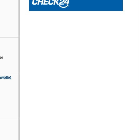
er
wolle)