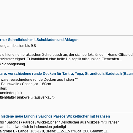
ner Schreibtisch mit Schubladen und Ablagen
ung am besten bis 9.8
iete hier einen praktischen Schreibtisch an, der sich perfekt für dein Home-Office od
tszimmer eignet. Er kombiniert eine helle Holzoptik mit dunklen Elementen...
6 Schöngeising
re: verschiedene runde Decken für Tantra, Yoga, Strandtuch, Badetuch (Baum
ware: verschiedene runde Decken aus Indien **
Baumwolle / Cotton, ca. 180cm.
nten:
auenfeder pink
üttenblätter pink-weiß (ausverkauft)
hiedene neue Lunghis Sarongs Pareos Wickeltücher mit Fransen
is / Sarongs / Pareos / Wickeltücher / Dekotücher aus Viskose mit Fransen
re, handwerklich in Indonesien gefertigt.
lgröße L - Länge: 165-170, Breite: 112-115 cm, ca. 200 Gramm: 11...