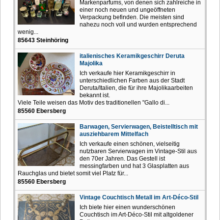
Markenparfums, von denen sich zahlreiche in
einer noch neuen und ungeöffneten
Verpackung befinden. Die meisten sind
nahezu noch voll und wurden entsprechend
wenig...
85643 Steinhöring
italienisches Keramikgeschirr Deruta
Majolika
Ich verkaufe hier Keramikgeschirr in
unterschiedlichen Farben aus der Stadt
Deruta/Italien, die für ihre Majolikaarbeiten
bekannt ist.
Viele Teile weisen das Motiv des traditionellen "Gallo di...
85560 Ebersberg
Barwagen, Servierwagen, Beistelltisch mit
ausziehbarem Mittelfach
Ich verkaufe einen schönen, vielseitig
nutzbaren Servierwagen im Vintage-Stil aus
den 70er Jahren. Das Gestell ist
messingfarben und hat 3 Glasplatten aus
Rauchglas und bietet somit viel Platz für...
85560 Ebersberg
Vintage Couchtisch Metall im Art-Déco-Stil
Ich biete hier einen wunderschönen
Couchtisch im Art-Déco-Stil mit altgoldener