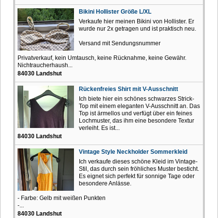
Bikini Hollister Größe L/XL
Verkaufe hier meinen Bikini von Hollister. Er
wurde nur 2x getragen und ist praktisch neu.
Versand mit Sendungsnummer
Privatverkauf, kein Umtausch, keine Rücknahme, keine Gewähr.
Nichtraucherhaush...
84030 Landshut
Rückenfreies Shirt mit V-Ausschnitt
Ich biete hier ein schönes schwarzes Strick-
Top mit einem eleganten V-Ausschnitt an. Das
Top ist ärmellos und verfügt über ein feines
Lochmuster, das ihm eine besondere Textur
verleiht. Es ist...
84030 Landshut
Vintage Style Neckholder Sommerkleid
Ich verkaufe dieses schöne Kleid im Vintage-
Stil, das durch sein fröhliches Muster besticht.
Es eignet sich perfekt für sonnige Tage oder
besondere Anlässe.
- Farbe: Gelb mit weißen Punkten
-...
84030 Landshut