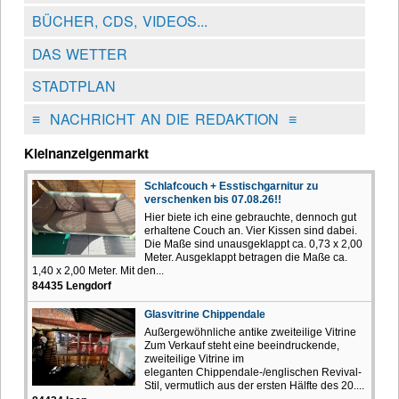
BÜCHER, CDS, VIDEOS...
DAS WETTER
STADTPLAN
≡
NACHRICHT AN DIE REDAKTION
≡
Kleinanzeigenmarkt
Schlafcouch + Esstischgarnitur zu
verschenken bis 07.08.26!!
Hier biete ich eine gebrauchte, dennoch gut
erhaltene Couch an. Vier Kissen sind dabei.
Die Maße sind unausgeklappt ca. 0,73 x 2,00
Meter. Ausgeklappt betragen die Maße ca.
1,40 x 2,00 Meter. Mit den...
84435 Lengdorf
Glasvitrine Chippendale
Außergewöhnliche antike zweiteilige Vitrine
Zum Verkauf steht eine beeindruckende,
zweiteilige Vitrine im
eleganten Chippendale-/englischen Revival-
Stil, vermutlich aus der ersten Hälfte des 20....