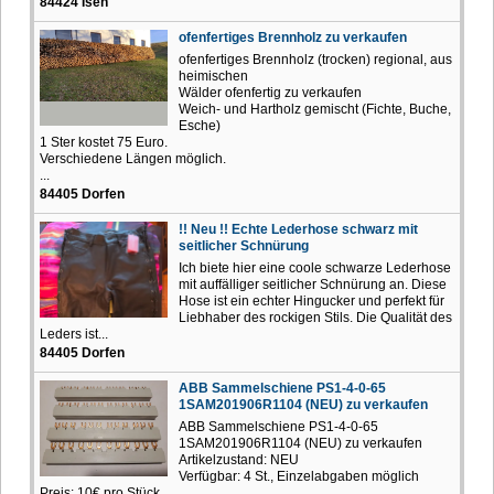
84424 Isen
ofenfertiges Brennholz zu verkaufen
ofenfertiges Brennholz (trocken) regional, aus
heimischen
Wälder ofenfertig zu verkaufen
Weich- und Hartholz gemischt (Fichte, Buche,
Esche)
1 Ster kostet 75 Euro.
Verschiedene Längen möglich.
...
84405 Dorfen
!! Neu !! Echte Lederhose schwarz mit
seitlicher Schnürung
Ich biete hier eine coole schwarze Lederhose
mit auffälliger seitlicher Schnürung an. Diese
Hose ist ein echter Hingucker und perfekt für
Liebhaber des rockigen Stils. Die Qualität des
Leders ist...
84405 Dorfen
ABB Sammelschiene PS1-4-0-65
1SAM201906R1104 (NEU) zu verkaufen
ABB Sammelschiene PS1-4-0-65
1SAM201906R1104 (NEU) zu verkaufen
Artikelzustand: NEU
Verfügbar: 4 St., Einzelabgaben möglich
Preis: 10€ pro Stück