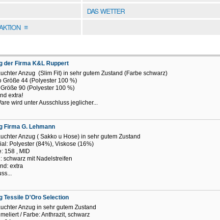
DAS WETTER
DAKTION
≡
g der Firma K&L Ruppert
uchter Anzug (Slim Fit) in sehr gutem Zustand (Farbe schwarz)
 Größe 44 (Polyester 100 %)
Größe 90 (Polyester 100 %)
nd extra!
are wird unter Ausschluss jeglicher...
g Firma G. Lehmann
uchter Anzug ( Sakko u Hose) in sehr gutem Zustand
ial: Polyester (84%), Viskose (16%)
: 158 , MID
: schwarz mit Nadelstreifen
nd: extra
ss...
 Tessile D'Oro Selection
uchter Anzug in sehr gutem Zustand
 meliert / Farbe: Anthrazit, schwarz