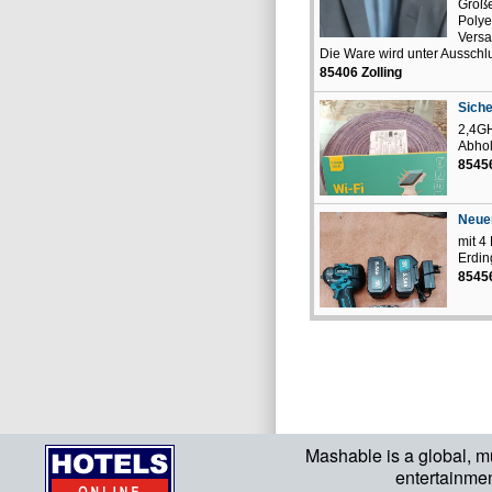
Größe
Polye
Versa
Die Ware wird unter Ausschlu
85406 Zolling
Siche
2,4GH
Abhol
8545
Neue
mit 4
Erdin
8545
Mashable is a global, m
entertainme