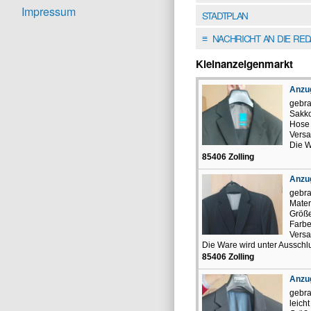
Impressum
STADTPLAN
NACHRICHT AN DIE RE
≡
Kleinanzeigenmarkt
Anzu
gebra
Sakko
Hose 
Versa
Die W
85406 Zolling
Anzu
gebra
Mater
Größe
Farbe
Versa
Die Ware wird unter Ausschlu
85406 Zolling
Anzug
gebra
leicht