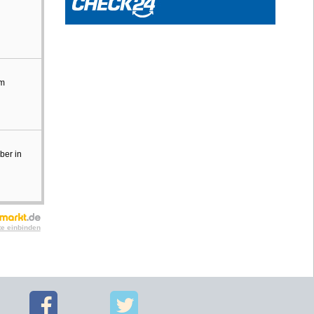
um
ber in
te einbinden