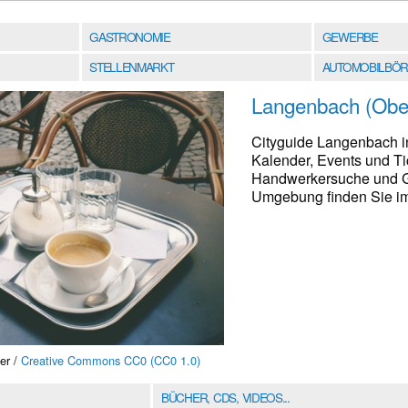
GASTRONOMIE
GEWERBE
STELLENMARKT
AUTOMOBILBÖR
Langenbach (Obe
Cityguide Langenbach in
Kalender, Events und Ti
Handwerkersuche und G
Umgebung finden Sie im 
er /
Creative Commons CC0 (CC0 1.0)
BÜCHER, CDS, VIDEOS...