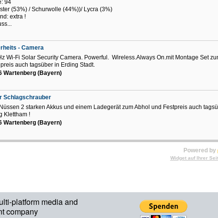
: 94
ster (53%) / Schurwolle (44%))/ Lycra (3%)
nd: extra !
ss...
rheits - Camera
z Wi-Fi Solar Security Camera. Powerful. Wireless.Always On.mit Montage Set z
preis auch tagsüber in Erding Stadt.
6 Wartenberg (Bayern)
r Schlagschrauber
 Nüssen 2 starken Akkus und einem Ladegerät zum Abhol und Festpreis auch tagsü
g Klettham !
6 Wartenberg (Bayern)
Powered by
Widget auf Ihrer Sei
ulti-platform media and
nt company