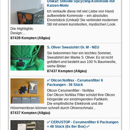
Unikat: Stilvolle Upcycling-Kommode mit
Katzen-Motiv
Ich verkaufe diese mit viel Liebe von Hand
aufbereitete Kommode – ein absolutes
Einzelstück (Unikat)! Sie verbindet modernen
Stil mit einem kunstvollen, mystischen Look.
Die Highlights:
Design:...
87439 Kempten (Allgäu)
S. Oliver Sweatshirt Gr. M - NEU
Sie bekommen hier ein leichtes Sommer,
Sweatshirt der Marke S. Oliver. Es ist nicht
gefüttert und besteht aus 100 % Baumwolle,
siehe Bilder.
87437 Kempten (Allgäu)
✅ Oticon NoWax - Cerumenfilter 6
Packungen - 36 Stück
Oticon Cerumenfilter - NoWax
Der Oticon NoWax Filter schützt Ihre Oticon
Hörgeräte vor eindringenden Partikeln.
Die empfindliche Elektronik und die
Hörermembran können schnell durch Ohrenschmalz...
87437 Kempten (Allgäu)
✅ CERUSTOP - Cerumenfilter 6 Packungen
= 48 Stück (6x 8er Box) ✅