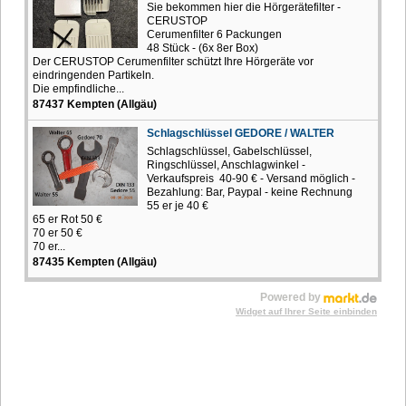
Sie bekommen hier die Hörgerätefilter -
CERUSTOP
Cerumenfilter 6 Packungen
48 Stück - (6x 8er Box)
Der CERUSTOP Cerumenfilter schützt Ihre Hörgeräte vor
eindringenden Partikeln.
Die empfindliche...
87437 Kempten (Allgäu)
Schlagschlüssel GEDORE / WALTER
Schlagschlüssel, Gabelschlüssel,
Ringschlüssel, Anschlagwinkel -
Verkaufspreis 40-90 € - Versand möglich -
Bezahlung: Bar, Paypal - keine Rechnung
55 er je 40 €
65 er Rot 50 €
70 er 50 €
70 er...
87435 Kempten (Allgäu)
Powered by
Widget auf Ihrer Seite einbinden