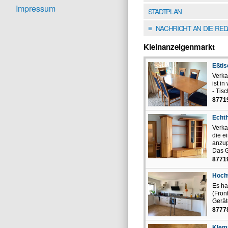
Impressum
STADTPLAN
NACHRICHT AN DIE RE
≡
Kleinanzeigenmarkt
Eßtis
Verka
ist i
- Tis
8771
Echth
Verka
die e
anzu
Das G
8771
Hochw
Es ha
(Fron
Geräte
87778
Klem