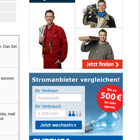
n. Das Set
e können
lia, matt
und