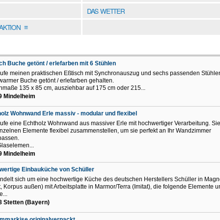
DAS WETTER
DAKTION
≡
ch Buche getönt / erlefarben mit 6 Stühlen
ufe meinen praktischen Eßtisch mit Synchronauszug und sechs passenden Stühle
n warmer Buche getönt / erlefarben gehalten.
chmaße 135 x 85 cm, ausziehbar auf 175 cm oder 215...
9 Mindelheim
olz Wohnwand Erle massiv - modular und flexibel
ufe eine Echtholz Wohnwand aus massiver Erle mit hochwertiger Verarbeitung. Si
inzelnen Elemente flexibel zusammenstellen, um sie perfekt an Ihr Wandzimmer
passen.
laselemen...
9 Mindelheim
ertige Einbauküche von Schüller
ndelt sich um eine hochwertige Küche des deutschen Herstellers Schüller in Magno
t, Korpus außen) mit Arbeitsplatte in Marmor/Terra (Imitat), die folgende Elemente 
...
 Stetten (Bayern)
mmarkise originalverpackt