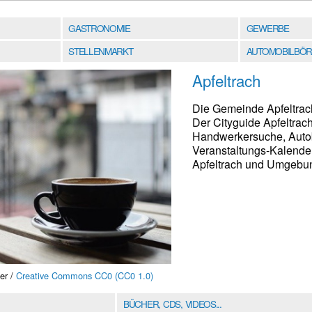
GASTRONOMIE
GEWERBE
STELLENMARKT
AUTOMOBILBÖR
Apfeltrach
Die Gemeinde Apfeltrach
Der Cityguide Apfeltrac
Handwerkersuche, Autobö
Veranstaltungs-Kalender
Apfeltrach und Umgebung
er /
Creative Commons CC0 (CC0 1.0)
BÜCHER, CDS, VIDEOS...