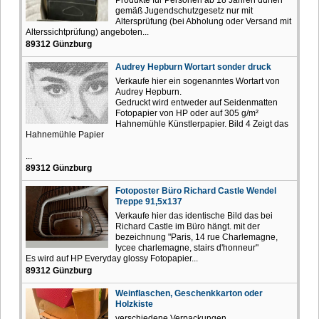
gemäß Jugendschutzgesetz nur mit
Altersprüfung (bei Abholung oder Versand mit
Alterssichtprüfung) angeboten...
89312 Günzburg
Audrey Hepburn Wortart sonder druck
Verkaufe hier ein sogenanntes Wortart von
Audrey Hepburn.
Gedruckt wird entweder auf Seidenmatten
Fotopapier von HP oder auf 305 g/m²
Hahnemühle Künstlerpapier. Bild 4 Zeigt das
Hahnemühle Papier
...
89312 Günzburg
Fotoposter Büro Richard Castle Wendel
Treppe 91,5x137
Verkaufe hier das identische Bild das bei
Richard Castle im Büro hängt. mit der
bezeichnung "Paris, 14 rue Charlemagne,
lycee charlemagne, stairs d'honneur"
Es wird auf HP Everyday glossy Fotopapier...
89312 Günzburg
Weinflaschen, Geschenkkarton oder
Holzkiste
verschiedene Verpackungen,