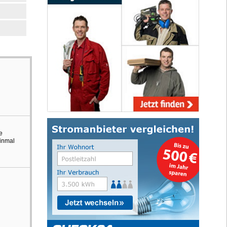
e
einmal