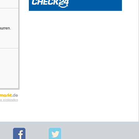
nurren.
te einbinden