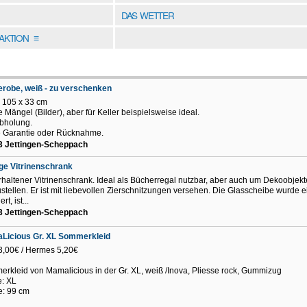
DAS WETTER
DAKTION
≡
robe, weiß - zu verschenken
 105 x 33 cm
e Mängel (Bilder), aber für Keller beispielsweise ideal.
bholung.
 Garantie oder Rücknahme.
3 Jettingen-Scheppach
ge Vitrinenschrank
rhaltener Vitrinenschrank. Ideal als Bücherregal nutzbar, aber auch um Dekoobjekt
stellen. Er ist mit liebevollen Zierschnitzungen versehen. Die Glasscheibe wurde 
rt, ist...
3 Jettingen-Scheppach
Licious Gr. XL Sommerkleid
 3,00€ / Hermes 5,20€
rkleid von Mamalicious in der Gr. XL, weiß /Inova, Pliesse rock, Gummizug
: XL
: 99 cm