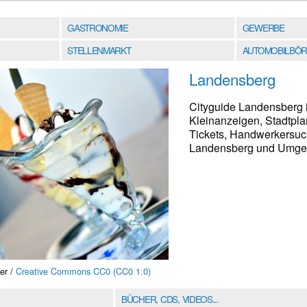
GASTRONOMIE
GEWERBE
STELLENMARKT
AUTOMOBILBÖR
Landensberg
Cityguide Landensberg 
Kleinanzeigen, Stadtpla
Tickets, Handwerkersuch
Landensberg und Umgebu
er /
Creative Commons CC0 (CC0 1.0)
BÜCHER, CDS, VIDEOS...