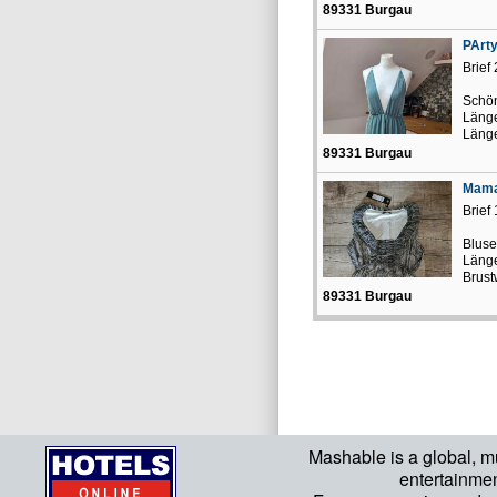
89331 Burgau
PArty
Brief
Schön
Länge
Länge
89331 Burgau
Mama
Brief
Bluse
Läng
Brust
89331 Burgau
Mashable is a global, m
entertainme