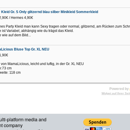
 Kleid Gr. S Only glitzernd blau silber Minikleid Sommerkleid
 2,90€ / Hermes 4,90€
es Party Kleid man kann Sexy tragen oder normal, glitzernd, am Rücken zum Sch
 ist Variabel, abhängig wie du trägst das Kleid.
 wie auf dem Bild...
Licious Bluse Top Gr. XL NEU
 1,90€
 von MamaLicious, leicht und luftig, in der Gr. XL NEU
e:73 cm
weite: 118 cm
Powered by
Widget auf Ihrer Sei
ulti-platform media and
nt company