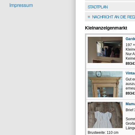
Impressum
STADTPLAN
NACHRICHT AN DIE RE
≡
Kleinanzeigenmarkt
Garde
197 ×
Klein
Nur A
Keine
8934
Vinta
Gut e
auszu
erneue
8934
Mama
Brief
Somme
Große
Länge
Brustweite: 110 cm