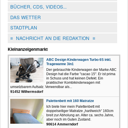
BÜCHER, CDS, VIDEOS...
DAS WETTER
STADTPLAN
≡
NACHRICHT AN DIE REDAKTION
≡
Kleinanzeigenmarkt
ABC Design Kinderwagen Turbo 6S inkl.
Tragewanne 3in1
Der gebrauchte Kinderwagen der Marke ABC
Design hat die Farbe "cacao 15". Er ist prima
in Schuss und hat keinen Defekt. Ein
praktischer Kombikinderwagen mit
umsetzbarem Aufsatz. Verwendbar als...
91452 Wilhermsdorf
Palettenbett mit 160 Matratze
Ich biete hier mein Palettenbett mit
doppelseitiger Matratze „hart/weich“ 160cm
breit zur Abholung an. Alter ca. sechs Jahre,
aber noch im Guten Zustand.
90614 Ammerndorf