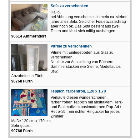
Sofa zu verschenken
Hallo,
bei Abholung verschenke ich mein ca. sieben
jahre altes Sofa. Seitlicher Fuß etwas schräg
aber noch ok. Das Sofa besteht aus zwei
Teilen und lässt sich mittig aushängen.
90614 Ammerndorf
Vitrine zu verschenken
Vitrine mit Einlegeböden aus Glas zu
verschenken.
Nutzbar zur Ausstellung von Büchern,
Sammlerstücken wie Steine, Modellautos
usw.
Abzuholen in Fürth.
90768 Fürth
Teppich, farbenfroh, 1,20 x 1,70
Verkaufe diesen wunderschönen,
farbenfrohen Teppich mit abstraktem Herz-
und Blattmotiv im postmodernen Pop-Art /
Retro-Stil. Ein echter Hingucker für jedes
Zimmer!
Maße 120 cm x 170 cm
Sehr guter...
90768 Fürth