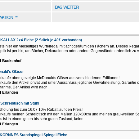
DAS WETTER
DAKTION
≡
KALLAX 2x4 Eiche (2 Stück je 40€ vorhanden)
iete hier ein vielseitiges Würfelregal mit acht geräumigen Fächern an. Dieses Regal 
ptik ist perfekt, um Bücher, Dekorationen oder andere Gegenstände ordentlich zu 
4 Buckenhof
nald’s Gläser
erkaufe oben gezeigte McDonalds Gläser aus verschiedenen Editionen!
erkaufe den Artikel privat und unter Ausschluss jeglicher Gewährleistung, Garantie 
ahme. Der Artikel wird nach...
4 Erlangen
Schreibtisch mit Stuhl
bholung bis zum 16.07 10% Rabatt auf den Preis!
erkaufe meinen Schreibtisch mit den Maßen 120x80cm und meinen grau-weißen St
s ist in einem guten bis sehr guten Zustand, keine...
4 Erlangen
IKORNNES Standspiegel Spiegel Eiche