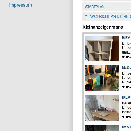
Impressum
STADTPLAN
NACHRICHT AN DIE RE
≡
Kleinanzeigenmarkt
IKEA 
Ich b
Holzo
und...
9105
McDo
Ich v
Ich v
Rückn
9105
IKEA 
Bei A
Ich v
Beide
9105
Ikea 