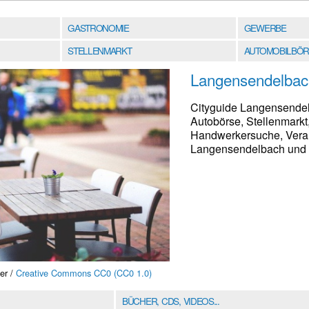
GASTRONOMIE
GEWERBE
STELLENMARKT
AUTOMOBILBÖR
Langensendelbac
Cityguide Langensendel
Autobörse, Stellenmarkt
Handwerkersuche, Verans
Langensendelbach und U
er /
Creative Commons CC0 (CC0 1.0)
BÜCHER, CDS, VIDEOS...