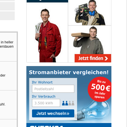
in heller
verstauen
oder
uhl.