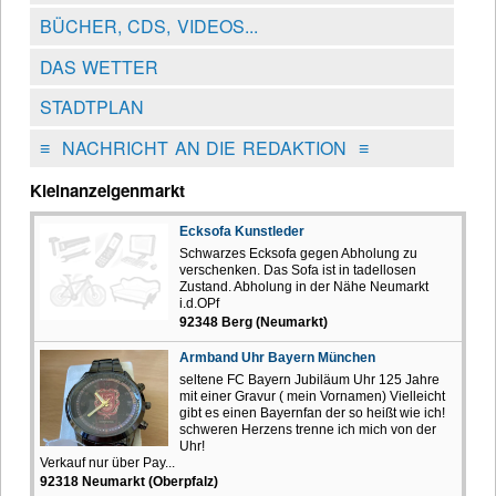
BÜCHER, CDS, VIDEOS...
DAS WETTER
STADTPLAN
≡
NACHRICHT AN DIE REDAKTION
≡
Kleinanzeigenmarkt
Ecksofa Kunstleder
Schwarzes Ecksofa gegen Abholung zu
verschenken. Das Sofa ist in tadellosen
Zustand. Abholung in der Nähe Neumarkt
i.d.OPf
92348 Berg (Neumarkt)
Armband Uhr Bayern München
seltene FC Bayern Jubiläum Uhr 125 Jahre
mit einer Gravur ( mein Vornamen) Vielleicht
gibt es einen Bayernfan der so heißt wie ich!
schweren Herzens trenne ich mich von der
Uhr!
Verkauf nur über Pay...
92318 Neumarkt (Oberpfalz)