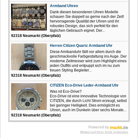
Armband Uhren
Dank diesen besonderen Uhren Modelle
schauen Sie doppelt so gerne nach der Zeit!
hervorragende Qualität der Uhren und ihr
robustes Design, das sich perfekt für den
täglichen Gebrauch eignet. Der...
92318 Neumarkt (Oberpfalz)
Herren Citizen Quartz Armband Uhr
Diese Armbanduhr fällt vor allem durch die
geschmackvolle Farbgestaltung ins Auge. Der
moderne Zeitmesser wird zum Highlight eines
jeden Outfits und entpuppt sich im nu zum
treuen Styling Begleiter...
92318 Neumarkt (Oberpfalz)
CITIZEN Eco-Drive Leder-Armband Uhr
Was ist Eco-Drive?
Eco-Drive ist eine innovative Technologie von
CITIZEN, die durch Licht Strom erzeugt, selbst
bei geringer Helligkeit. Dies ermöglicht es
Uhren, auch im Dunkeln über sechs Monate...
92318 Neumarkt (Oberpfalz)
Powered by
Widget auf Ihrer Seite einbinden