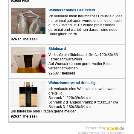
92685 Floß
Wunderschönes Brautkleid
Ich verkaufe mein traumhaftes Brautkleid, das
nur einmal getragen wurde und in einem sehr
guten Zustand ist. Es wurde professionell
gereinigt und wartet nun darauf, eine neue
Braut glücklich zu...
92637 Theisseil
Sideboard
Verkaufe ein Sideboard, Größe 120x86x35
Farbe: schwarz/weiß
Auf Wunsch können gerne weiter Bilder
versendet werden.
92637 Theisseil
Wohnzimmerwand dreiteilig
Ich verkaufe eine Wohnzimmerwohnwand,
dreiteilig.
Schrank 1: 120x39x64 cm
Schrank 2 (Hängeschrank): 97x33x137 cm
Schrank 3: 180x38x64 cm
Bei Interesse oder Fragen gerne melden.
92637 Theisseil
Powered by
Widget auf Ihrer Seite einbinden