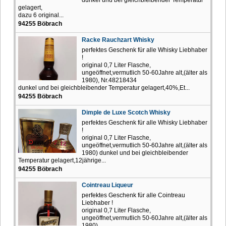
gelagert,
dazu 6 original...
94255 Böbrach
Racke Rauchzart Whisky
perfektes Geschenk für alle Whisky Liebhaber
!
original 0,7 Liter Flasche,
ungeöffnet,vermutlich 50-60Jahre alt,(älter als
1980), Nr.48218434
dunkel und bei gleichbleibender Temperatur gelagert,40%,Et...
94255 Böbrach
Dimple de Luxe Scotch Whisky
perfektes Geschenk für alle Whisky Liebhaber
!
original 0,7 Liter Flasche,
ungeöffnet,vermutlich 50-60Jahre alt,(älter als
1980) dunkel und bei gleichbleibender
Temperatur gelagert,12jährige...
94255 Böbrach
Cointreau Liqueur
perfektes Geschenk für alle Cointreau
Liebhaber !
original 0,7 Liter Flasche,
ungeöffnet,vermutlich 50-60Jahre alt,(älter als
1980)