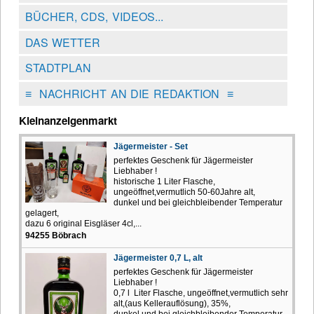
BÜCHER, CDS, VIDEOS...
DAS WETTER
STADTPLAN
≡
NACHRICHT AN DIE REDAKTION
≡
Kleinanzeigenmarkt
Jägermeister - Set
perfektes Geschenk für Jägermeister
Liebhaber !
historische 1 Liter Flasche,
ungeöffnet,vermutlich 50-60Jahre alt,
dunkel und bei gleichbleibender Temperatur
gelagert,
dazu 6 original Eisgläser 4cl,...
94255 Böbrach
Jägermeister 0,7 L, alt
perfektes Geschenk für Jägermeister
Liebhaber !
0,7 l Liter Flasche, ungeöffnet,vermutlich sehr
alt,(aus Kellerauflösung), 35%,
dunkel und bei gleichbleibender Temperatur