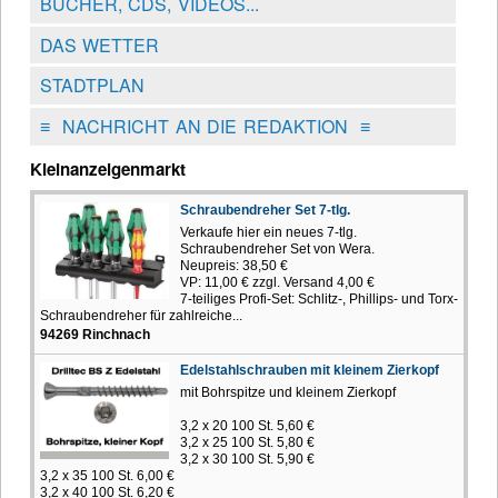
BÜCHER, CDS, VIDEOS...
DAS WETTER
STADTPLAN
≡
NACHRICHT AN DIE REDAKTION
≡
Kleinanzeigenmarkt
Schraubendreher Set 7-tlg.
Verkaufe hier ein neues 7-tlg.
Schraubendreher Set von Wera.
Neupreis: 38,50 €
VP: 11,00 € zzgl. Versand 4,00 €
7-teiliges Profi-Set: Schlitz-, Phillips- und Torx-
Schraubendreher für zahlreiche...
94269 Rinchnach
Edelstahlschrauben mit kleinem Zierkopf
mit Bohrspitze und kleinem Zierkopf
3,2 x 20 100 St. 5,60 €
3,2 x 25 100 St. 5,80 €
3,2 x 30 100 St. 5,90 €
3,2 x 35 100 St. 6,00 €
3,2 x 40 100 St. 6,20 €