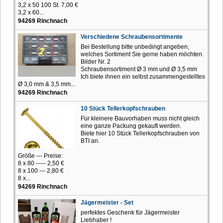
3,2 x 50 100 St. 7,00 €
3,2 x 60...
94269 Rinchnach
Verschiedene Schraubensortimente
Bei Bestellung bitte unbedingt angeben,
welches Sortiment Sie gerne haben möchten.
Bilder Nr. 2
Schraubensortiment Ø 3 mm und Ø 3,5 mm
Ich biete ihnen ein selbst zusammengestelltes
Ø 3,0 mm & 3,5 mm...
94269 Rinchnach
10 Stück Tellerkopfschrauben
Für kleinere Bauvorhaben muss nicht gleich
eine ganze Packung gekauft werden.
Biete hier 10 Stück Tellerkopfschrauben von
BTI an.
Größe --- Preise:
8 x 80 ----- 2,50 €
8 x 100 --- 2,80 €
8 x...
94269 Rinchnach
Jägermeister - Set
perfektes Geschenk für Jägermeister
Liebhaber !