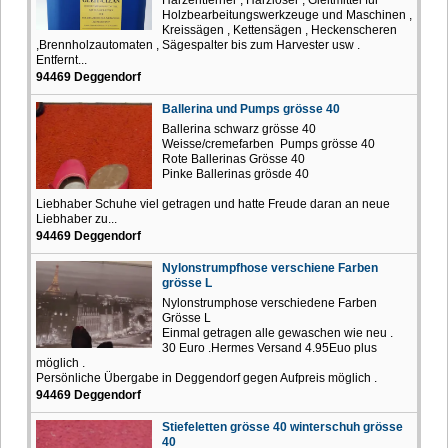
Holzbearbeitungswerkzeuge und Maschinen ,
Kreissägen , Kettensägen , Heckenscheren
,Brennholzautomaten , Sägespalter bis zum Harvester usw .
Entfernt...
94469 Deggendorf
Ballerina und Pumps grösse 40
Ballerina schwarz grösse 40
Weisse/cremefarben Pumps grösse 40
Rote Ballerinas Grösse 40
Pinke Ballerinas grösde 40
Liebhaber Schuhe viel getragen und hatte Freude daran an neue
Liebhaber zu...
94469 Deggendorf
Nylonstrumpfhose verschiene Farben
grösse L
Nylonstrumphose verschiedene Farben
Grösse L
Einmal getragen alle gewaschen wie neu .
30 Euro .Hermes Versand 4.95Euo plus
möglich .
Persönliche Übergabe in Deggendorf gegen Aufpreis möglich .
94469 Deggendorf
Stiefeletten grösse 40 winterschuh grösse
40