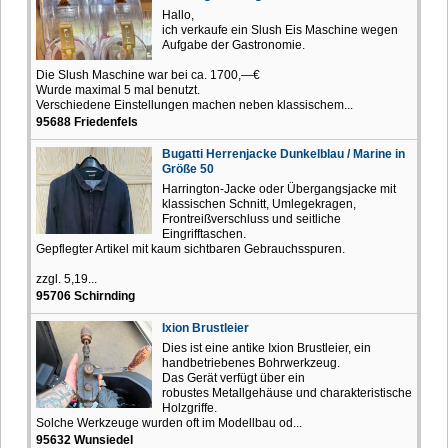
Hallo,
ich verkaufe ein Slush Eis Maschine wegen
Aufgabe der Gastronomie.
Die Slush Maschine war bei ca. 1700,—€
Wurde maximal 5 mal benutzt.
Verschiedene Einstellungen machen neben klassischem...
95688 Friedenfels
Bugatti Herrenjacke Dunkelblau / Marine in
Größe 50
Harrington-Jacke oder Übergangsjacke mit
klassischen Schnitt, Umlegekragen,
Frontreißverschluss und seitliche
Eingrifftaschen.
Gepflegter Artikel mit kaum sichtbaren Gebrauchsspuren.
zzgl. 5,19...
95706 Schirnding
Ixion Brustleier
Dies ist eine antike Ixion Brustleier, ein
handbetriebenes Bohrwerkzeug.
Das Gerät verfügt über ein
robustes Metallgehäuse und charakteristische
Holzgriffe.
Solche Werkzeuge wurden oft im Modellbau od...
95632 Wunsiedel