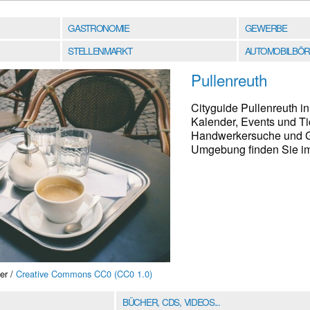
GASTRONOMIE
GEWERBE
STELLENMARKT
AUTOMOBILBÖR
Pullenreuth
Cityguide Pullenreuth in
Kalender, Events und Ti
Handwerkersuche und Ge
Umgebung finden Sie im 
er /
Creative Commons CC0 (CC0 1.0)
BÜCHER, CDS, VIDEOS...