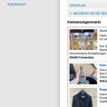
Impressum
STADTPLAN
NACHRICHT AN DIE RE
≡
Kleinanzeigenmarkt
Slush
Hallo
ich v
Die S
Wurde
Verschiedene Einstellungen
95688 Friedenfels
Ixion
Dies 
Das G
Solch
9563
Bugat
Harri
Front
Gepfl