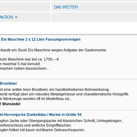
DAS WETTER
DAKTION
≡
 Eis Maschine 2 x 12 Liter Fassungsvermögen
,
erkaufe ein Slush Eis Maschine wegen Aufgabe der Gastronomie.
lush Maschine war bei ca. 1700,—€
 maximal 5 mal benutzt.
 machen neben klassischem...
 Brustleier
ist eine antike Ixion Brustleier, ein handbetriebenes Bohrwerkzeug.
erät verfügt über ein robustes Metallgehäuse und charakteristische Holzgriffe.
e Werkzeuge wurden oft im Modellbau od...
2 Wunsiedel
ti Herrenjacke Dunkelblau / Marine in Größe 50
ngton-Jacke oder Übergangsjacke mit klassischen Schnitt, Umlegekragen,
reißverschluss und seitliche Eingrifftaschen.
egter Artikel mit kaum sichtbaren Gebrauchsspuren.