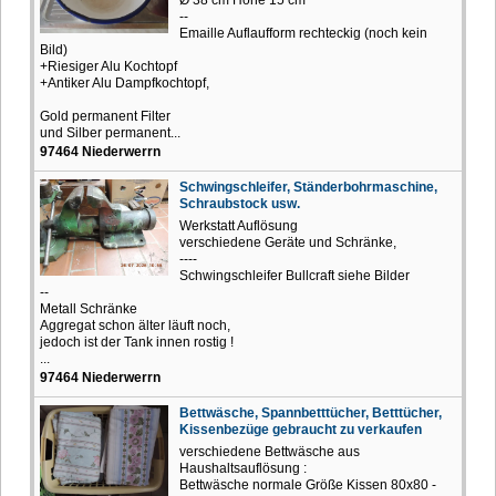
--
Emaille Auflaufform rechteckig (noch kein
Bild)
+Riesiger Alu Kochtopf
+Antiker Alu Dampfkochtopf,
Gold permanent Filter
und Silber permanent...
97464 Niederwerrn
Schwingschleifer, Ständerbohrmaschine,
Schraubstock usw.
Werkstatt Auflösung
verschiedene Geräte und Schränke,
----
Schwingschleifer Bullcraft siehe Bilder
--
Metall Schränke
Aggregat schon älter läuft noch,
jedoch ist der Tank innen rostig !
...
97464 Niederwerrn
Bettwäsche, Spannbetttücher, Betttücher,
Kissenbezüge gebraucht zu verkaufen
verschiedene Bettwäsche aus
Haushaltsauflösung :
Bettwäsche normale Größe Kissen 80x80 -