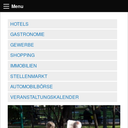
Menu
HOTELS
GASTRONOMIE
GEWERBE
SHOPPING
IMMOBILIEN
STELLENMARKT
AUTOMOBILBÖRSE
VERANSTALTUNGSKALENDER