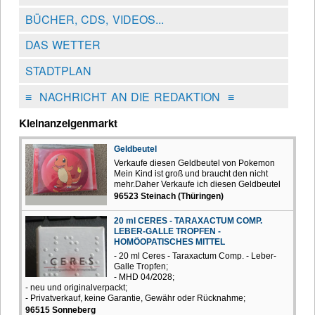
BÜCHER, CDS, VIDEOS...
DAS WETTER
STADTPLAN
≡
NACHRICHT AN DIE REDAKTION
≡
Kleinanzeigenmarkt
Geldbeutel
Verkaufe diesen Geldbeutel von Pokemon
Mein Kind ist groß und braucht den nicht
mehr.Daher Verkaufe ich diesen Geldbeutel
96523 Steinach (Thüringen)
20 ml CERES - TARAXACTUM COMP.
LEBER-GALLE TROPFEN -
HOMÖOPATISCHES MITTEL
- 20 ml Ceres - Taraxactum Comp. - Leber-
Galle Tropfen;
- MHD 04/2028;
- neu und originalverpackt;
- Privatverkauf, keine Garantie, Gewähr oder Rücknahme;
96515 Sonneberg