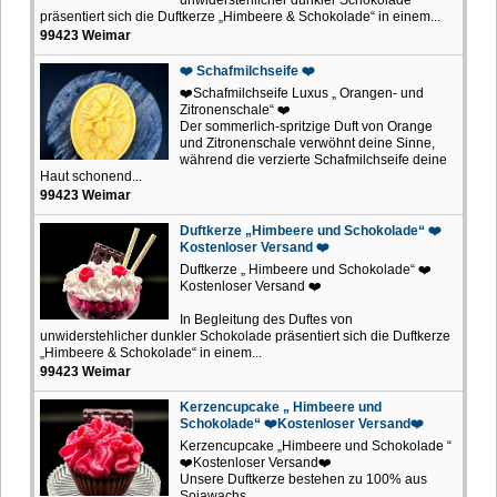
präsentiert sich die Duftkerze „Himbeere & Schokolade“ in einem...
99423 Weimar
❤️ Schafmilchseife ❤️
❤️Schafmilchseife Luxus „ Orangen- und
Zitronenschale“ ❤️
Der sommerlich-spritzige Duft von Orange
und Zitronenschale verwöhnt deine Sinne,
während die verzierte Schafmilchseife deine
Haut schonend...
99423 Weimar
Duftkerze „Himbeere und Schokolade“ ❤️
Kostenloser Versand ❤️
Duftkerze „ Himbeere und Schokolade“ ❤️
Kostenloser Versand ❤️
In Begleitung des Duftes von
unwiderstehlicher dunkler Schokolade präsentiert sich die Duftkerze
„Himbeere & Schokolade“ in einem...
99423 Weimar
Kerzencupcake „ Himbeere und
Schokolade“ ❤️Kostenloser Versand❤️
Kerzencupcake „Himbeere und Schokolade “
❤️Kostenloser Versand❤️
Unsere Duftkerze bestehen zu 100% aus
Sojawachs.