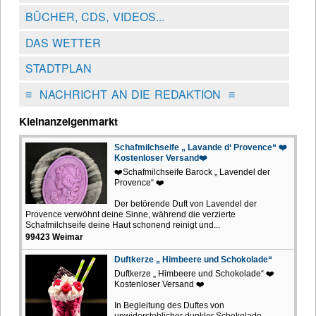
BÜCHER, CDS, VIDEOS...
DAS WETTER
STADTPLAN
≡
NACHRICHT AN DIE REDAKTION
≡
Kleinanzeigenmarkt
Schafmilchseife „ Lavande d‘ Provence“ ❤️
Kostenloser Versand❤️
❤️Schafmilchseife Barock „ Lavendel der
Provence“ ❤️
Der betörende Duft von Lavendel der
Provence verwöhnt deine Sinne, während die verzierte
Schafmilchseife deine Haut schonend reinigt und...
99423 Weimar
Duftkerze „ Himbeere und Schokolade“
Duftkerze „ Himbeere und Schokolade“ ❤️
Kostenloser Versand ❤️
In Begleitung des Duftes von
unwiderstehlicher dunkler Schokolade