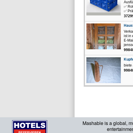
Ausfü
✅ Rob
✅ Präz
3729
Haust
Verka
ist i
E-Mai
jenss
9984
Kupf
biete
9984
Mashable is a global, m
entertainme