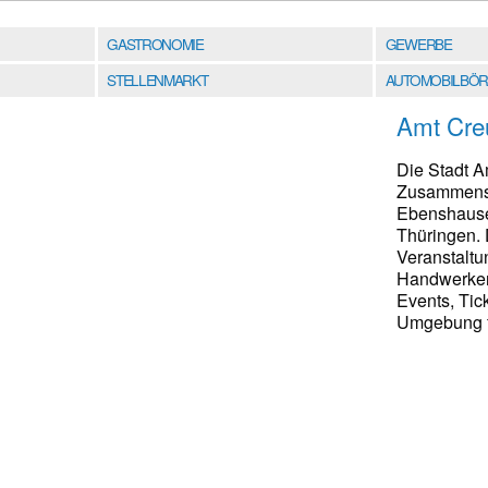
GASTRONOMIE
GEWERBE
STELLENMARKT
AUTOMOBILBÖR
Amt Cre
Die Stadt 
Zusammensc
Ebenshausen
Thüringen. 
Veranstaltu
Handwerker
Events, Tic
Umgebung fi