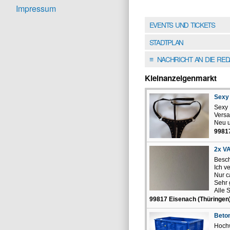
Impressum
EVENTS UND TICKETS
STADTPLAN
NACHRICHT AN DIE RE
≡
Kleinanzeigenmarkt
Sexy 
Sexy 
Versa
Neu u
99817
2x VA
Besch
Ich v
Nur c
Sehr 
Alle 
99817 Eisenach (Thüringen
Beto
Hochw