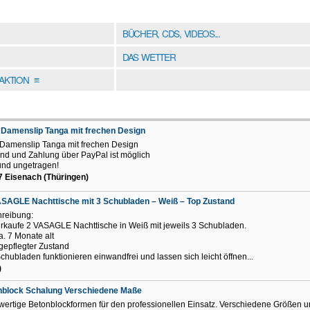
BÜCHER, CDS, VIDEOS...
DAS WETTER
DAKTION
≡
Damenslip Tanga mit frechen Design
Damenslip Tanga mit frechen Design
nd und Zahlung über PayPal ist möglich
nd ungetragen!
 Eisenach (Thüringen)
SAGLE Nachttische mit 3 Schubladen – Weiß – Top Zustand
reibung:
erkaufe 2 VASAGLE Nachttische in Weiß mit jeweils 3 Schubladen.
a. 7 Monate alt
gepflegter Zustand
Schubladen funktionieren einwandfrei und lassen sich leicht öffnen...
)
nblock Schalung Verschiedene Maße
ertige Betonblockformen für den professionellen Einsatz. Verschiedene Größen 