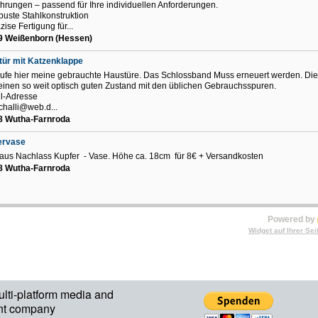
hrungen – passend für Ihre individuellen Anforderungen.
uste Stahlkonstruktion
ise Fertigung für...
9 Weißenborn (Hessen)
ür mit Katzenklappe
ufe hier meine gebrauchte Haustüre. Das Schlossband Muss erneuert werden. Die
n einen so weit optisch guten Zustand mit den üblichen Gebrauchsspuren.
l-Adresse
challi@web.d...
8 Wutha-Farnroda
ervase
 aus Nachlass Kupfer - Vase. Höhe ca. 18cm für 8€ + Versandkosten
8 Wutha-Farnroda
Powered by
Widget auf Ihrer Sei
ulti-platform media and
nt company