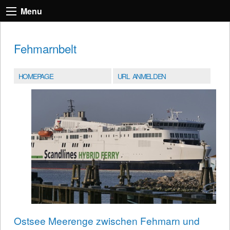
Menu
Fehmarnbelt
HOMEPAGE
URL ANMELDEN
Ostsee Meerenge zwischen Fehmarn und