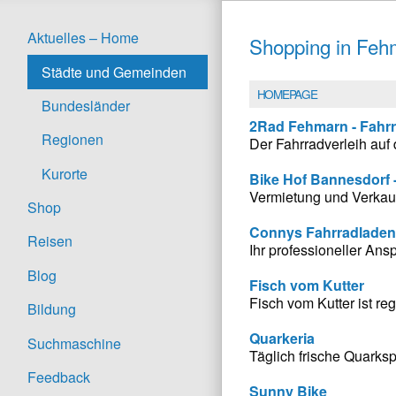
Aktuelles – Home
Shopping in Feh
Städte und Gemeinden
HOMEPAGE
Bundesländer
2Rad Fehmarn - Fahrr
Regionen
Der Fahrradverleih au
Kurorte
Bike Hof Bannesdorf 
Vermietung und Verkauf
Shop
Connys Fahrradladen
Reisen
Ihr professioneller An
Blog
Fisch vom Kutter
Fisch vom Kutter ist reg
Bildung
Quarkeria
Suchmaschine
Täglich frische Quarks
Feedback
Sunny Bike