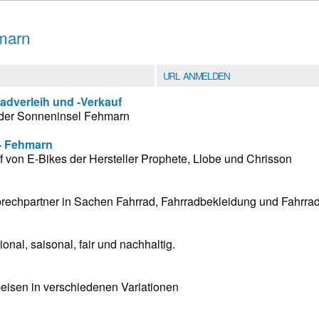
marn
URL ANMELDEN
adverleih und -Verkauf
f der Sonneninsel Fehmarn
- Fehmarn
 von E-Bikes der Hersteller Prophete, Llobe und Chrisson
sprechpartner in Sachen Fahrrad, Fahrradbekleidung und Fahrra
ional, saisonal, fair und nachhaltig.
peisen in verschiedenen Variationen