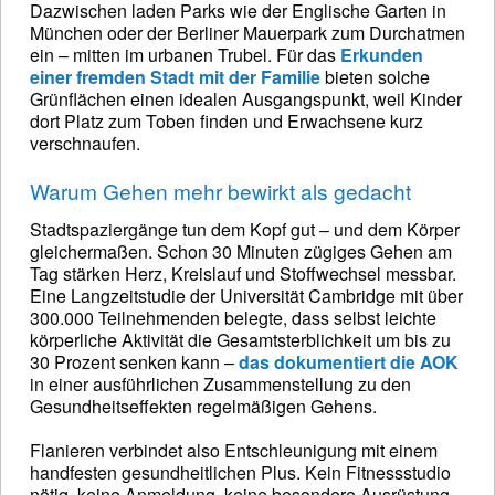
Dazwischen laden Parks wie der Englische Garten in
München oder der Berliner Mauerpark zum Durchatmen
ein – mitten im urbanen Trubel. Für das
Erkunden
einer fremden Stadt mit der Familie
bieten solche
Grünflächen einen idealen Ausgangspunkt, weil Kinder
dort Platz zum Toben finden und Erwachsene kurz
verschnaufen.
Warum Gehen mehr bewirkt als gedacht
Stadtspaziergänge tun dem Kopf gut – und dem Körper
gleichermaßen. Schon 30 Minuten zügiges Gehen am
Tag stärken Herz, Kreislauf und Stoffwechsel messbar.
Eine Langzeitstudie der Universität Cambridge mit über
300.000 Teilnehmenden belegte, dass selbst leichte
körperliche Aktivität die Gesamtsterblichkeit um bis zu
30 Prozent senken kann –
das dokumentiert die AOK
in einer ausführlichen Zusammenstellung zu den
Gesundheitseffekten regelmäßigen Gehens.
Flanieren verbindet also Entschleunigung mit einem
handfesten gesundheitlichen Plus. Kein Fitnessstudio
nötig, keine Anmeldung, keine besondere Ausrüstung –