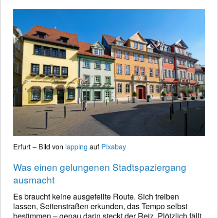
Erfurt – Bild von
lapping
auf
Pixabay
Was einen gelungenen Stadtspaziergang
ausmacht
Es braucht keine ausgefeilte Route. Sich treiben
lassen, Seitenstraßen erkunden, das Tempo selbst
bestimmen – genau darin steckt der Reiz. Plötzlich fällt