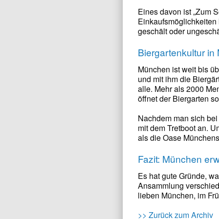
Eines davon ist „Zum Sc
Einkaufsmöglichkeiten b
geschält oder ungeschä
Biergartenkultur in
München ist weit bis ü
und mit ihm die Biergä
alle. Mehr als 2000 Me
öffnet der Biergarten s
Nachdem man sich bei F
mit dem Tretboot an. U
als die Oase Münchens
Fazit: München er
Es hat gute Gründe, war
Ansammlung verschied
lieben München, im Früh
>> Zurück zum Archiv