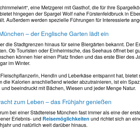
himmelwirt“, eine Metzgerei mit Gasthof, die für ihre Spargelkö
ietet hingegen der Spargel Wolf nahe Fürstenfeldbruck in Ebers
lt. Außerdem werden spezielle Führungen für Interessierte ang
 München – der Englische Garten lädt ein
ber die Stadtgrenzen hinaus für seine Biergärten bekannt. Der 
rten. Ob Touristen oder Einheimische, das Seehaus öffnet bei g
nschen können hier einen Platz finden und das erste Bier des 
ogar im Winter.
leischpflanzerln, Hendln und Leberkäse entspannt hat, bietet
m die Kalorien anschließend wieder abzutrainieren, ist ein Spa
 und beeindruckt mit Bächen, Wiesen und jeder Menge Natur.
wacht zum Leben – das Frühjahr genießen
um bei einer Städtereise München fast immer als eine der ersten
ener Erlebnis- und
Reisemöglichkeiten
und richtet sich an ein
jahr und natürlich weit darüber hinaus.