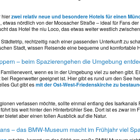
 hier
zwei relativ neue und besondere Hotels für einen Mü
 etwas nördlich von der Moosacher Straße – ideal für Fans der
cht das Hotel the niu Loco, das etwas weiter westlich zwisch
 Städtetrip, rechtzeitig nach einer passenden Unterkunft zu sc
chen Stadt, wissen Reisende eine bequeme und komfortable H
nuppern – beim Spazierengehen die Umgebung entd
 Familienevent, wenn es in der Umgebung viel zu sehen gibt. Ei
 bei Regenwetter geeignet ist. Hier gibt es rund um den See her
elles Gut gibt es
mit der Ost-West-Friedenskirche zu bestau
gionen verlassen möchte, sollte einmal entlang des Isarkanals
 führt bis weit hinter den Hinterbrühler See. Dort ist es zwar 
bietet aber einen tollen Ausblick auf die Natur.
o-Fans – das BMW-Museum macht im Frühjahr viel Sp