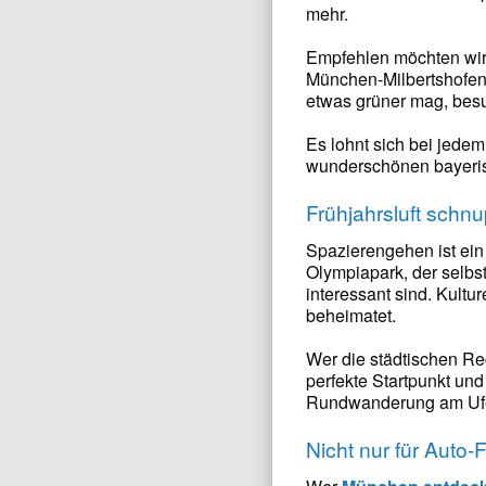
mehr.
Empfehlen möchten wir
München-Milbertshofen,
etwas grüner mag, besu
Es lohnt sich bei jedem
wunderschönen bayeris
Frühjahrsluft sch
Spazierengehen ist ein
Olympiapark, der selbst
interessant sind. Kultur
beheimatet.
Wer die städtischen Re
perfekte Startpunkt und
Rundwanderung am Ufer 
Nicht nur für Aut