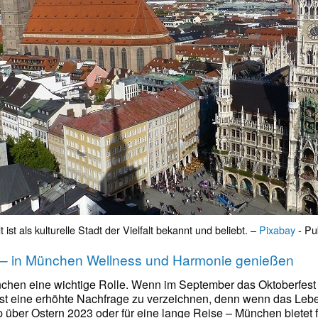
st als kulturelle Stadt der Vielfalt bekannt und beliebt. –
Pixabay
- Pu
il – in München Wellness und Harmonie genießen
nchen eine wichtige Rolle. Wenn im September das Oktoberfest 
ist eine erhöhte Nachfrage zu verzeichnen, denn wenn das Lebe
 über Ostern 2023 oder für eine lange Reise – München bietet f