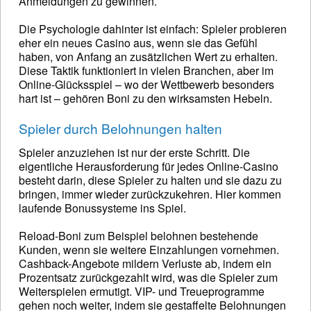
Anmeldungen zu gewinnen.
Die Psychologie dahinter ist einfach: Spieler probieren
eher ein neues Casino aus, wenn sie das Gefühl
haben, von Anfang an zusätzlichen Wert zu erhalten.
Diese Taktik funktioniert in vielen Branchen, aber im
Online-Glücksspiel – wo der Wettbewerb besonders
hart ist – gehören Boni zu den wirksamsten Hebeln.
Spieler durch Belohnungen halten
Spieler anzuziehen ist nur der erste Schritt. Die
eigentliche Herausforderung für jedes Online-Casino
besteht darin, diese Spieler zu halten und sie dazu zu
bringen, immer wieder zurückzukehren. Hier kommen
laufende Bonussysteme ins Spiel.
Reload-Boni zum Beispiel belohnen bestehende
Kunden, wenn sie weitere Einzahlungen vornehmen.
Cashback-Angebote mildern Verluste ab, indem ein
Prozentsatz zurückgezahlt wird, was die Spieler zum
Weiterspielen ermutigt. VIP- und Treueprogramme
gehen noch weiter, indem sie gestaffelte Belohnungen