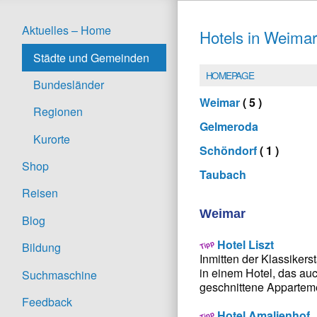
Aktuelles – Home
Hotels in Weimar
Städte und Gemeinden
HOMEPAGE
Bundesländer
Weimar
( 5 )
Regionen
Gelmeroda
Kurorte
Schöndorf
( 1 )
Shop
Taubach
Reisen
Weimar
Blog
Hotel Liszt
Bildung
Inmitten der Klassikers
in einem Hotel, das au
Suchmaschine
geschnittene Appartem
Feedback
Hotel Amalienhof