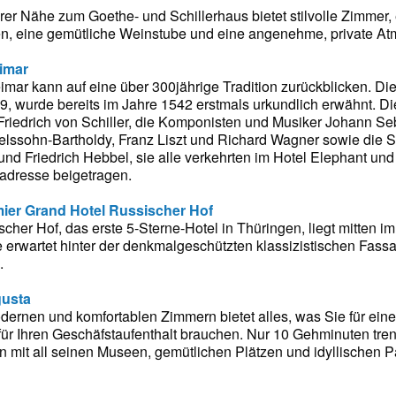
rer Nähe zum Goethe- und Schillerhaus bietet stilvolle Zimmer
en, eine gemütliche Weinstube und eine angenehme, private At
imar
mar kann auf eine über 300jährige Tradition zurückblicken. Di
19, wurde bereits im Jahre 1542 erstmals urkundlich erwähnt. D
riedrich von Schiller, die Komponisten und Musiker Johann Se
ssohn-Bartholdy, Franz Liszt und Richard Wagner sowie die Sch
i und Friedrich Hebbel, sie alle verkehrten im Hotel Elephant 
adresse beigetragen.
ier Grand Hotel Russischer Hof
her Hof, das erste 5-Sterne-Hotel in Thüringen, liegt mitten im
erwartet hinter der denkmalgeschützten klassizistischen Fass
.
gusta
ernen und komfortablen Zimmern bietet alles, was Sie für eine 
ür Ihren Geschäfstaufenthalt brauchen. Nur 10 Gehminuten tr
rn mit all seinen Museen, gemütlichen Plätzen und idyllischen P