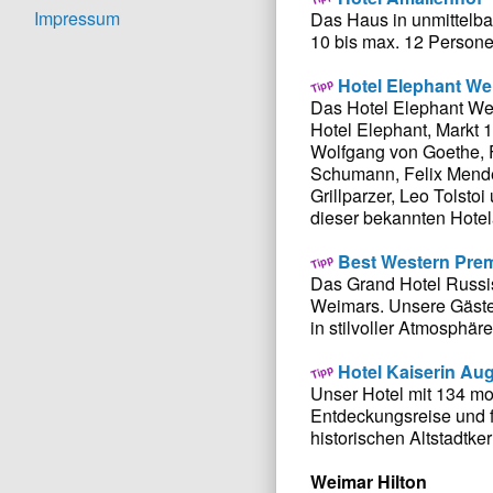
Impressum
Das Haus in unmittelba
10 bis max. 12 Person
Hotel Elephant We
Das Hotel Elephant Wei
Hotel Elephant, Markt 
Wolfgang von Goethe, F
Schumann, Felix Mendel
Grillparzer, Leo Tolsto
dieser bekannten Hotel
Best Western Prem
Das Grand Hotel Russisc
Weimars. Unsere Gäste 
in stilvoller Atmosphäre
Hotel Kaiserin Au
Unser Hotel mit 134 mod
Entdeckungsreise und f
historischen Altstadtke
Weimar Hilton