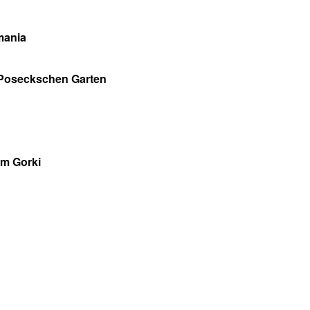
mania
Poseckschen Garten
m Gorki