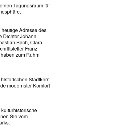
, einen Tagungsraum für
mosphäre.
e heutige Adresse des
ie Dichter Johann
bastian Bach, Clara
riftsteller Franz
und haben zum Ruhm
 historischen Stadtkern
ade modernster Komfort
kulturhistorische
ennen Sie vom
arks.