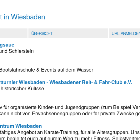
rt in Wiesbaden
ÜBERSICHT
URL ANMELDE
rgsaue
und Schierstein
 Bootsfahrschule & Events auf dem Wasser
stturnier Wiesbaden - Wiesbadener Reit- & Fahr-Club e.V.
historischer Kulisse
siv für organisierte Kinder- und Jugendgruppen (zum Beispiel Ve
r kann nicht von Erwachsenengruppen oder für private Zwecke g
zentrum Wiesbaden
lfältiges Angebot an Karate-Training, für alle Altersgruppen. U
nern begleitet euch auf eurem Weg zu mehr Fitness, Selbstverte