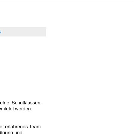
N
reine, Schulklassen,
emietet werden.
nser erfahrenes Team
idigung und