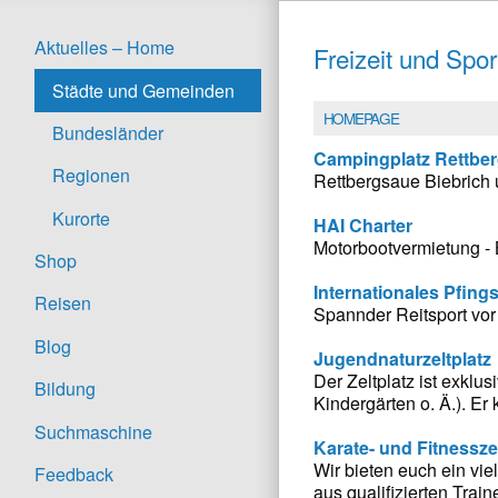
Aktuelles – Home
Freizeit und Spo
Städte und Gemeinden
HOMEPAGE
Bundesländer
Campingplatz Rettbe
Regionen
Rettbergsaue Biebrich 
Kurorte
HAI Charter
Motorbootvermietung -
Shop
Internationales Pfing
Reisen
Spannder Reitsport vor 
Blog
Jugendnaturzeltplatz
Der Zeltplatz ist exklu
Bildung
Kindergärten o. Ä.). E
Suchmaschine
Karate- und Fitness
Wir bieten euch ein vie
Feedback
aus qualifizierten Trai