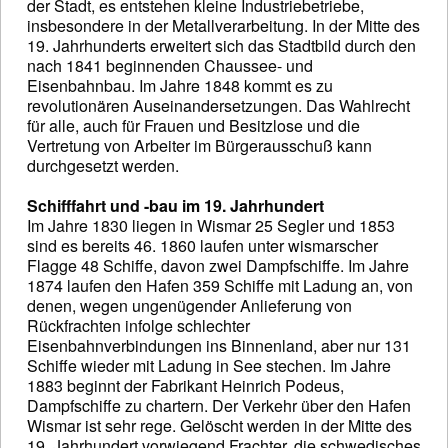
der Stadt, es entstehen kleine Industriebetriebe,
insbesondere in der Metallverarbeitung. In der Mitte des
19. Jahrhunderts erweitert sich das Stadtbild durch den
nach 1841 beginnenden Chaussee- und
Eisenbahnbau. Im Jahre 1848 kommt es zu
revolutionären Auseinandersetzungen. Das Wahlrecht
für alle, auch für Frauen und Besitzlose und die
Vertretung von Arbeiter im Bürgerausschuß kann
durchgesetzt werden.
Schifffahrt und -bau im 19. Jahrhundert
Im Jahre 1830 liegen in Wismar 25 Segler und 1853
sind es bereits 46. 1860 laufen unter wismarscher
Flagge 48 Schiffe, davon zwei Dampfschiffe. Im Jahre
1874 laufen den Hafen 359 Schiffe mit Ladung an, von
denen, wegen ungenügender Anlieferung von
Rückfrachten infolge schlechter
Eisenbahnverbindungen ins Binnenland, aber nur 131
Schiffe wieder mit Ladung in See stechen. Im Jahre
1883 beginnt der Fabrikant Heinrich Podeus,
Dampfschiffe zu chartern. Der Verkehr über den Hafen
Wismar ist sehr rege. Gelöscht werden in der Mitte des
19. Jahrhundert vorwiegend Frachter, die schwedisches