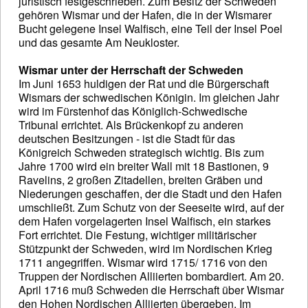
juristisch festgeschrieben. Zum Besitz der Schweden
gehören Wismar und der Hafen, die in der Wismarer
Bucht gelegene Insel Walfisch, eine Teil der Insel Poel
und das gesamte Am Neukloster.
Wismar unter der Herrschaft der Schweden
Im Juni 1653 huldigen der Rat und die Bürgerschaft
Wismars der schwedischen Königin. Im gleichen Jahr
wird im Fürstenhof das Königlich-Schwedische
Tribunal errichtet. Als Brückenkopf zu anderen
deutschen Besitzungen - ist die Stadt für das
Königreich Schweden strategisch wichtig. Bis zum
Jahre 1700 wird ein breiter Wall mit 18 Bastionen, 9
Ravelins, 2 großen Zitadellen, breiten Gräben und
Niederungen geschaffen, der die Stadt und den Hafen
umschließt. Zum Schutz von der Seeseite wird, auf der
dem Hafen vorgelagerten Insel Walfisch, ein starkes
Fort errichtet. Die Festung, wichtiger militärischer
Stützpunkt der Schweden, wird im Nordischen Krieg
1711 angegriffen. Wismar wird 1715/ 1716 von den
Truppen der Nordischen Alliierten bombardiert. Am 20.
April 1716 muß Schweden die Herrschaft über Wismar
den Hohen Nordischen Alliierten übergeben. Im