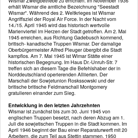
Wismar Zweigbetriebe zu errichten. Im November 1936
erhält Wismar die amtliche Bezeichnung "Seestadt
Wismar". Während des 2. Weltkrieges ist Wismar
Angriffsziel der Royal Air Force. In der Nacht vom
14./15. April 1945 wird das historisch wertvolle
Marienviertel im Herzen der Stadt getroffen. Am 2. Mai
1945 erreichen, aus Richtung Gadebusch kommend,
britisch- kanadische Truppen Wismar. Der damalige
Oberbürgermeister Alfred Pleuger übergibt die Stadt
kampflos. Am 7. Mai 1945 ist Wimar Stätte einer
historischen Begegnung. Im Haus Dr.-Unruh-Str. 7
treffen sich an diesem Tage die Befehlshaber der in
Norddeutschland operierenden Alliierten. Der
Marschall der Sowjetunion Roskssowski und der
britische britische Feldmarschall Montgomery
gratulieren einander zum Sieg.
Entwicklung in den letzten Jahrzehnten
Wismar ist zunächst bis zum 30. Juni 1945 von
englischen Truppen besetzt, nach deren Abzug am 1.
Juli die sowjetischen Truppen in die Stadt kommen. Im
April 1946 beginnt der Bau einer Reparaturwerft mit 20
Arbeitern, die zum Teil aus Stettin stammen. 1950