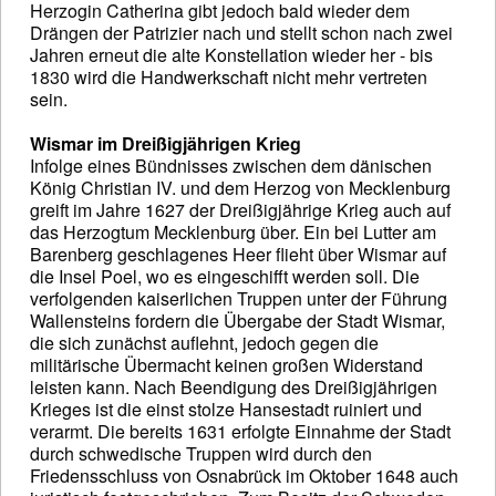
Herzogin Catherina gibt jedoch bald wieder dem
Drängen der Patrizier nach und stellt schon nach zwei
Jahren erneut die alte Konstellation wieder her - bis
1830 wird die Handwerkschaft nicht mehr vertreten
sein.
Wismar im Dreißigjährigen Krieg
Infolge eines Bündnisses zwischen dem dänischen
König Christian IV. und dem Herzog von Mecklenburg
greift im Jahre 1627 der Dreißigjährige Krieg auch auf
das Herzogtum Mecklenburg über. Ein bei Lutter am
Barenberg geschlagenes Heer flieht über Wismar auf
die Insel Poel, wo es eingeschifft werden soll. Die
verfolgenden kaiserlichen Truppen unter der Führung
Wallensteins fordern die Übergabe der Stadt Wismar,
die sich zunächst auflehnt, jedoch gegen die
militärische Übermacht keinen großen Widerstand
leisten kann. Nach Beendigung des Dreißigjährigen
Krieges ist die einst stolze Hansestadt ruiniert und
verarmt. Die bereits 1631 erfolgte Einnahme der Stadt
durch schwedische Truppen wird durch den
Friedensschluss von Osnabrück im Oktober 1648 auch