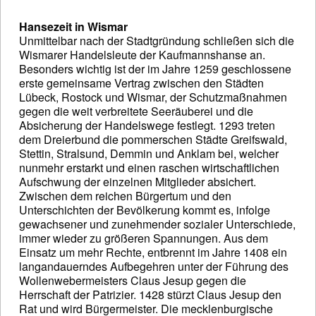
Hansezeit in Wismar
Unmittelbar nach der Stadtgründung schließen sich die
Wismarer Handelsleute der Kaufmannshanse an.
Besonders wichtig ist der im Jahre 1259 geschlossene
erste gemeinsame Vertrag zwischen den Städten
Lübeck, Rostock und Wismar, der Schutzmaßnahmen
gegen die weit verbreitete Seeräuberei und die
Absicherung der Handelswege festlegt. 1293 treten
dem Dreierbund die pommerschen Städte Greifswald,
Stettin, Stralsund, Demmin und Anklam bei, welcher
nunmehr erstarkt und einen raschen wirtschaftlichen
Aufschwung der einzelnen Mitglieder absichert.
Zwischen dem reichen Bürgertum und den
Unterschichten der Bevölkerung kommt es, infolge
gewachsener und zunehmender sozialer Unterschiede,
immer wieder zu größeren Spannungen. Aus dem
Einsatz um mehr Rechte, entbrennt im Jahre 1408 ein
langandauerndes Aufbegehren unter der Führung des
Wollenwebermeisters Claus Jesup gegen die
Herrschaft der Patrizier. 1428 stürzt Claus Jesup den
Rat und wird Bürgermeister. Die mecklenburgische