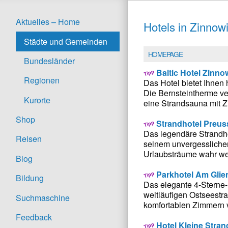
Aktuelles – Home
Hotels in Zinnowi
Städte und Gemeinden
HOMEPAGE
Bundesländer
Baltic Hotel Zinno
Regionen
Das Hotel bietet Ihnen
Die Bernsteintherme v
Kurorte
eine Strandsauna mit Z
Shop
Strandhotel Preu
Das legendäre Strandho
Reisen
seinem unvergesslichen 
Urlaubsträume wahr we
Blog
Parkhotel Am Glie
Bildung
Das elegante 4-Sterne-
weitläufigen Ostseestr
Suchmaschine
komfortablen Zimmern v
Feedback
Hotel Kleine Stra