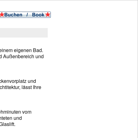
d einem eigenen Bad.
nd Außenbereich und
ckenvorplatz und
itektur, lässt Ihre
Gehminuten vom
hteten und
aslift.