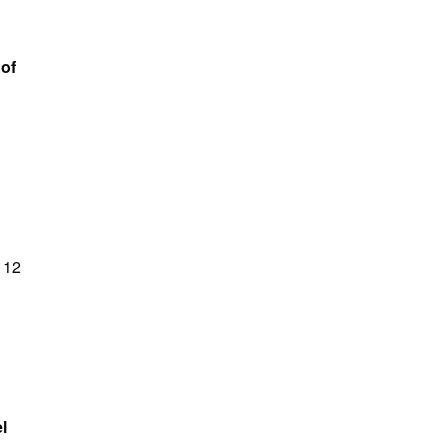
of
 12
l