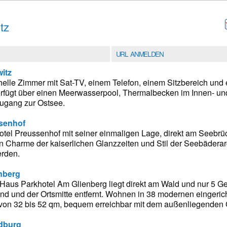
tz
URL ANMELDEN
witz
 helle Zimmer mit Sat-TV, einem Telefon, einem Sitzbereich un
erfügt über einen Meerwasserpool, Thermalbecken im Innen- u
ugang zur Ostsee.
ssenhof
tel Preussenhof mit seiner einmaligen Lage, direkt am Seebrü
Charme der kaiserlichen Glanzzeiten und Stil der Seebäderarcht
rden.
nberg
Haus Parkhotel Am Glienberg liegt direkt am Wald und nur 5 
and und der Ortsmitte entfernt. Wohnen in 38 modernen eingeric
on 32 bis 52 qm, bequem erreichbar mit dem außenliegenden Gl
ndburg