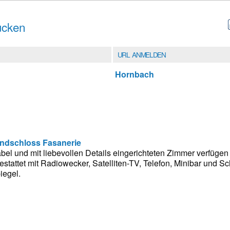
ücken
URL ANMELDEN
Hornbach
andschloss Fasanerie
abel und mit liebevollen Details eingerichteten Zimmer verfüge
stattet mit Radiowecker, Satelliten-TV, Telefon, Minibar und Sc
iegel.