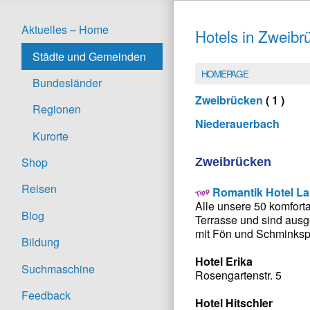
Aktuelles – Home
Hotels in Zweibr
Städte und Gemeinden
HOMEPAGE
Bundesländer
Zweibrücken
( 1 )
Regionen
Niederauerbach
Kurorte
Shop
Zweibrücken
Reisen
Romantik Hotel L
Alle unsere 50 komfort
Blog
Terrasse und sind ausge
mit Fön und Schminksp
Bildung
Hotel Erika
Suchmaschine
Rosengartenstr. 5
Feedback
Hotel Hitschler