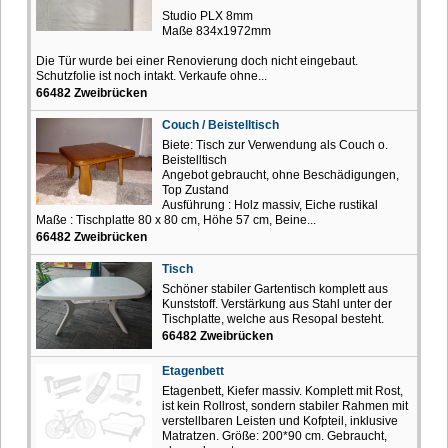
Studio PLX 8mm
Maße 834x1972mm
Die Tür wurde bei einer Renovierung doch nicht eingebaut.
Schutzfolie ist noch intakt. Verkaufe ohne...
66482 Zweibrücken
Couch / Beistelltisch
Biete: Tisch zur Verwendung als Couch o.
Beistelltisch
Angebot gebraucht, ohne Beschädigungen,
Top Zustand
Ausführung : Holz massiv, Eiche rustikal
Maße : Tischplatte 80 x 80 cm, Höhe 57 cm, Beine...
66482 Zweibrücken
Tisch
Schöner stabiler Gartentisch komplett aus
Kunststoff. Verstärkung aus Stahl unter der
Tischplatte, welche aus Resopal besteht.
66482 Zweibrücken
Etagenbett
Etagenbett, Kiefer massiv. Komplett mit Rost,
ist kein Rollrost, sondern stabiler Rahmen mit
verstellbaren Leisten und Kofpteil, inklusive
Matratzen. Größe: 200*90 cm. Gebraucht,