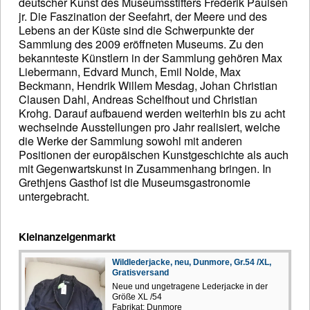
deutscher Kunst des Museumsstifters Frederik Paulsen
jr. Die Faszination der Seefahrt, der Meere und des
Lebens an der Küste sind die Schwerpunkte der
Sammlung des 2009 eröffneten Museums. Zu den
bekannteste Künstlern in der Sammlung gehören Max
Liebermann, Edvard Munch, Emil Nolde, Max
Beckmann, Hendrik Willem Mesdag, Johan Christian
Clausen Dahl, Andreas Schelfhout und Christian
Krohg. Darauf aufbauend werden weiterhin bis zu acht
wechselnde Ausstellungen pro Jahr realisiert, welche
die Werke der Sammlung sowohl mit anderen
Positionen der europäischen Kunstgeschichte als auch
mit Gegenwartskunst in Zusammenhang bringen. In
Grethjens Gasthof ist die Museumsgastronomie
untergebracht.
Kleinanzeigenmarkt
Wildlederjacke, neu, Dunmore, Gr.54 /XL,
Gratisversand
Neue und ungetragene Lederjacke in der
Größe XL /54
Fabrikat: Dunmore