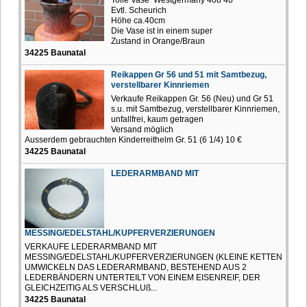
Tolle Vase Westgermany 408 40
Evtl. Scheurich
Höhe ca.40cm
Die Vase ist in einem super
Zustand in Orange/Braun
34225 Baunatal
Reikappen Gr 56 und 51 mit Samtbezug,
verstellbarer Kinnriemen
Verkaufe Reikappen Gr. 56 (Neu) und Gr 51
s.u. mit Samtbezug, verstellbarer Kinnriemen,
unfallfrei, kaum getragen
Versand möglich
Ausserdem gebrauchten Kinderreithelm Gr. 51 (6 1/4) 10 €
34225 Baunatal
LEDERARMBAND MIT
MESSING/EDELSTAHL/KUPFERVERZIERUNGEN
VERKAUFE LEDERARMBAND MIT
MESSING/EDELSTAHL/KUPFERVERZIERUNGEN (KLEINE KETTEN
UMWICKELN DAS LEDERARMBAND, BESTEHEND AUS 2
LEDERBÄNDERN UNTERTEILT VON EINEM EISENREIF, DER
GLEICHZEITIG ALS VERSCHLUß...
34225 Baunatal