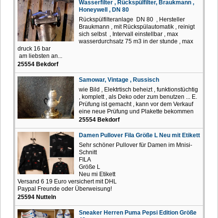
Wasserfilter , Rückspülfilter, Braukmann ,
Honeywell , DN 80
Rückspülfilteranlage DN 80 , Hersteller
Braukmann , mit Rückspülautomatik , reinigt
sich selbst , Intervall einstellbar , max
wasserdurchsatz 75 m3 in der stunde , max
druck 16 bar
am liebsten an...
25554 Bekdorf
Samowar, Vintage , Russisch
wie Bild , Elektrtisch beheizt , funktionstüchtig
, komplett , als Deko oder zum benutzen ... E.
Prüfung ist gemacht , kann vor dem Verkauf
eine neue Prüfung und Plakette bekommen
25554 Bekdorf
Damen Pullover Fila Größe L Neu mit Etikett
Sehr schöner Pullover für Damen im Mnisi-
Schnitt
FILA
Größe L
Neu mi Etikett
Versand 6 19 Euro versichert mit DHL
Paypal Freunde oder Überweisung!
25594 Nutteln
Sneaker Herren Puma Pepsi Edition Größe