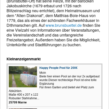
(Brunsbüttel-Ort) hat seine Reize, mit der barocken
Jakobuskirche (1679 erbaut und 1726 nach
Blitzeinschlag neu errichtet), dem Heimatmuseum und
dem "Alten Diakonat", dem Matthias-Boie-Haus von
1779, das als eines der schönsten Fachwerkhäuser in
Dithmarschen gilt. Auf
www.brunsbuettel.de
finden Sie
eine Vielzahl von Informationen über Veranstaltungen,
die Vereinslandschaft und das umfangreiche
Freizeitangebot. Außerdem haben Sie die Möglichkeit,
Unterkünfte und Stadtführungen zu buchen.
Kleinanzeigenmarkt
Happy People Pool für 200€
Moin
Biete hier einen Pool an der nur 2x aufgebaut
wurde.Dieser rechteckige Pool ist eine tolle
Ergänzung
Für ihren Garten und bietet viel Platz zum
Abkühlen.
Maße 400 x 207 x 122
Robuster Stahlrahme...
25709 Marne