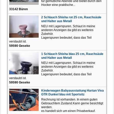
für gemütliche Abende und bietet durch den
Hocker eine praktische...
33142 Büren
2 Schlauch Shisha rot 25 cm, Rauchsäule
und Halter aus Metall
NEU mit Lagerspuren. Schaut in meine
anderen Anzeigen da gibt es weiteres
Zubehör.
Lagerspuren bedeutet, dass das Teil
verstaubt ist.
59590 Geseke
1 Schlauch Shisha blau 25 cm, Rauchsäule
und Halter aus Metall
NEU mit Lagerspuren. Schaut in meine
anderen Anzeigen da gibt es weiteres
Zubehör.
Lagerspuren bedeutet, dass das Teil
verstaubt ist.
59590 Geseke
Kinderwagen Babyausstattung Hartan Viva
GTR Dunkel blau mit Sportsitz
Rechnung ist vorhanden. In einem guten
Gebrauchtem Zustand.Kann gerne besichtigt
werden.
es handelt sich um einen Privatverkauf.