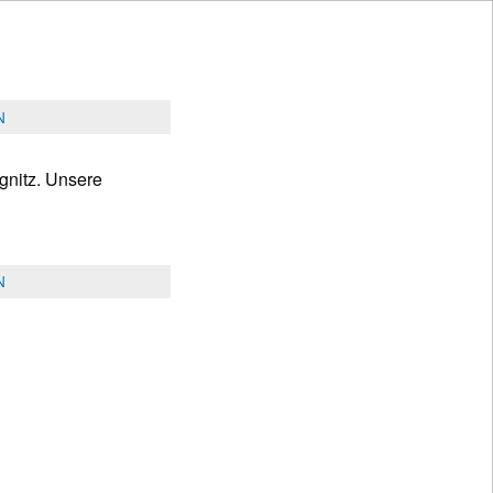
N
egnitz. Unsere
N